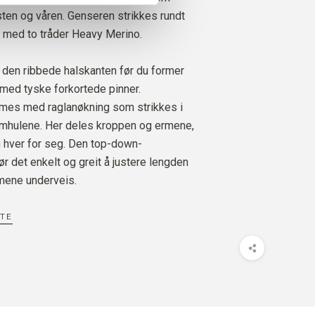
 MERINO
ten og våren. Genseren strikkes rundt
AMOM
6
STK.
50
EURO
d med to tråder Heavy Merino.
den ribbede halskanten før du former
med tyske forkortede pinner.
rmes med raglanøkning som strikkes i
rmhulene. Her deles kroppen og ermene,
g hver for seg. Den top-down-
r det enkelt og greit å justere lengden
mene underveis.
TTE