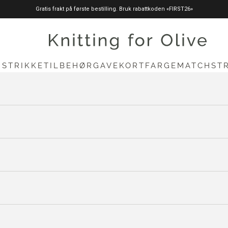
Gratis frakt på første bestilling. Bruk rabattkoden «FIRST26»
knittingforolive.com
N
STRIKKETILBEHØR
GAVEKORT
FARGEMATCH
ST