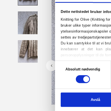
Dette nettstedet bruker inf
Knitting for Olive (Knitting f
bruker ulike typer informasjo
ytelsesinformasjonskapsler o
settes av tredjepartstjeneste
Du kan samtykke til at vi bru
innebærer at det kan plas
personopplysninger til de for
Du kan når som helst endre e
Valg
også finner informasjon om h
Absolutt nødvendig
av
samtykke
Avslå