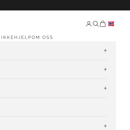
Åpne konto-siden
Åpne søk
Åpen vogn
RIKKEHJELP
OM OSS