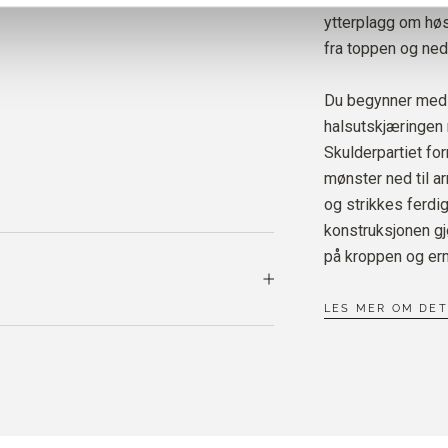
HEAVY
ytterplagg om høs
CARD
fra toppen og ne
Du begynner med 
halsutskjæringen 
Skulderpartiet fo
mønster ned til a
og strikkes ferdi
konstruksjonen gjø
på kroppen og er
LES MER OM DE