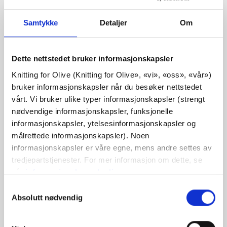
OLIVES CLASSIC RIB
Samtykke
Detaljer
Om
€6,60
Dette nettstedet bruker informasjonskapsler
Knitting for Olive (Knitting for Olive», «vi», «oss», «vår») 
SPRÅK
VELG SPRÅK
bruker informasjonskapsler når du besøker nettstedet 
vårt. Vi bruker ulike typer informasjonskapsler (strengt 
nødvendige informasjonskapsler, funksjonelle 
informasjonskapsler, ytelsesinformasjonskapsler og 
Kjøp av garn?
målrettede informasjonskapsler). Noen 
informasjonskapsler er våre egne, mens andre settes av 
JEG VIL GJERNE KJØPE GARN TIL MØNSTERET
tredjepartstjenester. For mer informasjon om dette, se 
vår 
informasjonskapselpolicy
.
Du kan samtykke til at vi bruker informasjonskapsler 
3 MÅNEDER
6 MÅNEDER
9 MÅNEDER
Valg
LEGG I HANDLEKURVEN
som ikke er nødvendige for at nettstedet skal fungere. 
Absolutt nødvendig
av
Bruk
€100,0
mer og få gratis frakt innen EU!
Ditt samtykke innebærer at det kan plasseres 
samtykke
12-18 MÅNEDER
2 ÅR
4 ÅR
6 ÅR
Bestillinger som legges inn før kl. 13.00 norsk tid,
informasjonskapsler, og at vi, som behandlingsansvarlig, 