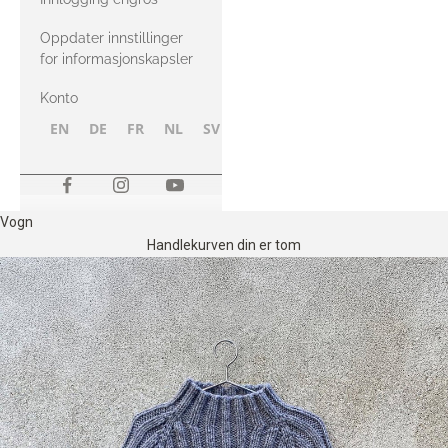
Oppdater innstillinger
for informasjonskapsler
Konto
EN
DE
FR
NL
SV
NB
FI
Vogn
Handlekurven din er tom