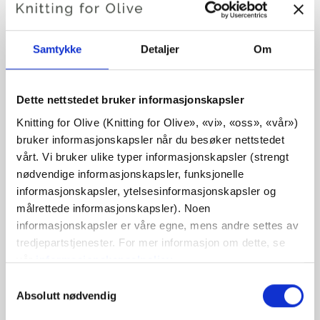
PALMA TOP
€6,60
Samtykke
Detaljer
Om
Dette nettstedet bruker informasjonskapsler
SPRÅK
VELG SPRÅK
Knitting for Olive (Knitting for Olive», «vi», «oss», «vår») 
bruker informasjonskapsler når du besøker nettstedet 
vårt. Vi bruker ulike typer informasjonskapsler (strengt 
nødvendige informasjonskapsler, funksjonelle 
Kjøp av garn?
informasjonskapsler, ytelsesinformasjonskapsler og 
målrettede informasjonskapsler). Noen 
JEG VIL GJERNE KJØPE GARN TIL MØNSTERET
informasjonskapsler er våre egne, mens andre settes av 
tredjepartstjenester. For mer informasjon om dette, se 
vår 
informasjonskapselpolicy
.
XXS
XS
S
M
L
XL
2XL
LEGG I HANDLEKURVEN
Du kan samtykke til at vi bruker informasjonskapsler 
Bruk
€100,0
mer og få gratis frakt innen EU!
Valg
som ikke er nødvendige for at nettstedet skal fungere. 
Absolutt nødvendig
3-4XL
av
Bestillinger som legges inn før kl. 13.00 norsk tid,
Ditt samtykke innebærer at det kan plasseres 
samtykke
sendes samme dag!