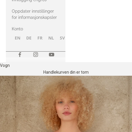
Oppdater innstillinger
for informasjonskapsler
Konto
EN
DE
FR
NL
SV
NB
FI
Vogn
Handlekurven din er tom