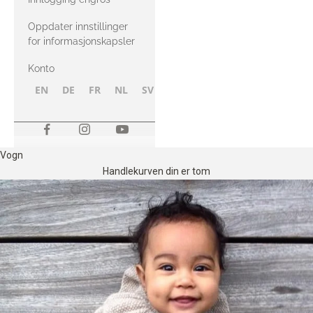
Oppdater innstillinger
for informasjonskapsler
Konto
EN
DE
FR
NL
SV
NB
FI
Vogn
Handlekurven din er tom