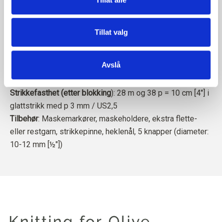
51, 54) cm [17¾ (19, 20, 21¼)]
"
Garn: Knitting Knitting for Olive Merino, Cotton Merino eller
Pure Silk (250 m [273 yd] / 50 g [1,8 oz]), fingertykt garn, 3
Tillat valg
(3, 3, 4) nøster. Prøven er i Merino i fargen Dusty Aqua
Pinner
: 2,5 mm / US1,5 og 3 mm / US2,5 rundpinner og
Avslå
strømpepinner, eller i den størrelsen som passer til
strikkefastheten
Strikkefasthet (etter blokking
): 28 m og 38 p = 10 cm [4"] i
glattstrikk med p 3 mm / US2,5
Tilbehør
: Maskemarkører, maskeholdere, ekstra flette-
eller restgarn, strikkepinne, heklenål, 5 knapper (diameter:
10-12 mm [½"])