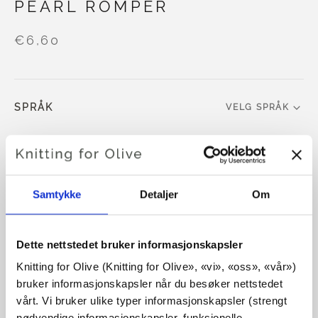
PEARL ROMPER
€6,60
SPRÅK
VELG SPRÅK
Kjøp av garn?
Samtykke
Detaljer
Om
JEG VIL GJERNE KJØPE GARN TIL MØNSTERET
Dette nettstedet bruker informasjonskapsler
1-3 MÅNEDER
6-9 MÅNEDER
Knitting for Olive (Knitting for Olive», «vi», «oss», «vår») 
LEGG I HANDLEKURVEN
Bruk
€100,0
mer og få gratis frakt innen EU!
bruker informasjonskapsler når du besøker nettstedet 
12 MÅNEDER
24 MÅNEDER
Bestillinger som legges inn før kl. 13.00 norsk tid,
vårt. Vi bruker ulike typer informasjonskapsler (strengt 
sendes samme dag!
nødvendige informasjonskapsler, funksjonelle 