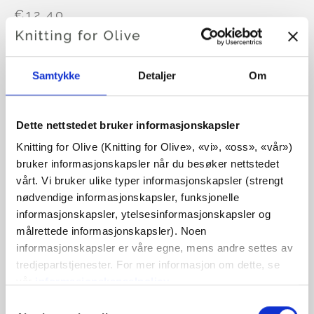
€12,40
Størrelse:
2,5
Samtykke
Detaljer
Om
LEGG I HANDLEKURVEN
€12,40
Dette nettstedet bruker informasjonskapsler
Bruk
€100,0
mer og få gratis frakt innen EU!
Knitting for Olive (Knitting for Olive», «vi», «oss», «vår») 
Bestillinger som legges inn før kl. 13.00 norsk tid,
bruker informasjonskapsler når du besøker nettstedet 
sendes samme dag
vårt. Vi bruker ulike typer informasjonskapsler (strengt 
nødvendige informasjonskapsler, funksjonelle 
Seeknit er Japans eldste produsent av strikkepinner i
informasjonskapsler, ytelsesinformasjonskapsler og 
bambus. Det er en gammel familieeid fabrikk med stolte
målrettede informasjonskapsler). Noen 
tradisjoner for håndverk og kvalitet. Det brukes kun nøye
informasjonskapsler er våre egne, mens andre settes av 
utvalgt sterk japansk bambus fra spesielle plantasjer i
tredjepartstjenester. For mer informasjon om dette, se 
Nara-området.
vår 
informasjonskapselpolicy
.
Du kan samtykke til at vi bruker informasjonskapsler 
Valg