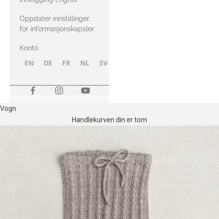
Oppdater innstillinger
for informasjonskapsler
Konto
EN
DE
FR
NL
SV
NB
FI
Vogn
Handlekurven din er tom