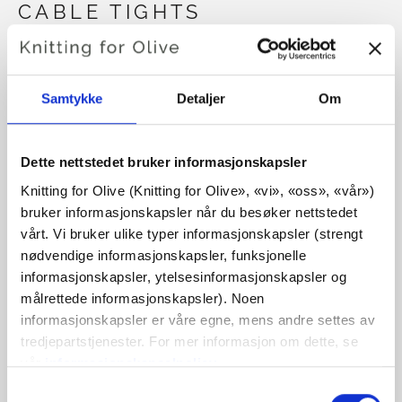
CABLE TIGHTS
€6,60
Samtykke
Detaljer
Om
SPRÅK
VELG SPRÅK
Dette nettstedet bruker informasjonskapsler
Knitting for Olive (Knitting for Olive», «vi», «oss», «vår») 
bruker informasjonskapsler når du besøker nettstedet 
Kjøp av garn?
vårt. Vi bruker ulike typer informasjonskapsler (strengt 
nødvendige informasjonskapsler, funksjonelle 
JEG VIL GJERNE KJØPE GARN TIL MØNSTERET
informasjonskapsler, ytelsesinformasjonskapsler og 
målrettede informasjonskapsler). Noen 
informasjonskapsler er våre egne, mens andre settes av 
1-3 MDR
6 MDR
9-12 MDR
tredjepartstjenester. For mer informasjon om dette, se 
LEGG I HANDLEKURVEN
Bruk
€100,0
mer og få gratis frakt innen EU!
vår 
informasjonskapselpolicy
.
Bestillinger som legges inn før kl. 13.00 norsk tid,
Du kan samtykke til at vi bruker informasjonskapsler 
Valg
MERINO