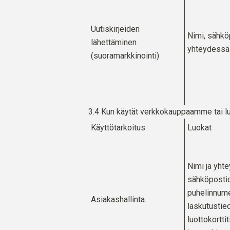
Uutiskirjeiden
Nimi, sähkö
lähettäminen
yhteydessä 
(suoramarkkinointi)
3.4 Kun käytät verkkokauppaamme tai luo
Käyttötarkoitus
Luokat
Nimi ja yht
sähköpostio
puhelinnume
Asiakashallinta.
laskutustie
luottokortti