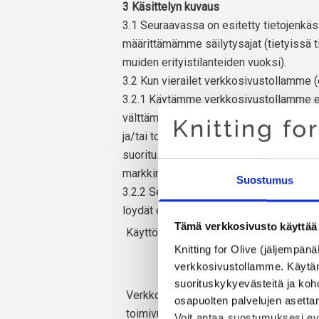
3 Käsittelyn kuvaus
3.1 Seuraavassa on esitetty tietojenkä
määrittämämme säilytysajat (tietyissä t
muiden erityistilanteiden vuoksi).
3.2 Kun vierailet verkkosivustollamme 
3.2.1 Käytämme verkkosivustollamme ev
välttämättömiä sivuston käytön kannalta 
ja/tai toiminnalliset evästeet), aset
suorituskykyä, näyttääksemme sinulle r
markkinointievästeet voivat olla kolman
Suostumus
3.2.2 Seuraavassa kerrotaan tarkemmin, 
löydät
evästekäytännöstämme.
Tämä verkkosivusto käyttää 
Käyttötarkoitus
Luokat
Knitting for Olive (jäljempänä
Valittu ki
verkkosivustollamme. Käytämme
salasana,
suorituskykyevästeitä ja kohd
Verkkosivustomme
mukaan lu
osapuolten palvelujen asettami
toimivuuden ja tietoturvan
kellonaika
Voit antaa suostumuksesi evä