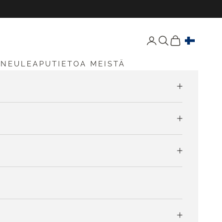
Avaa tili -sivu
Avaa haku
Avaa ostoskori
S
NEULEAPU
TIETOA MEISTÄ