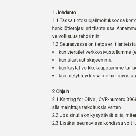
1 Johdanto
1.1 Tässä tietosuojailmoituksessa kerrot
henkilötietojasi eri tilanteissa. Annam
velvollisuus tehdä niin.
1.2 Seuraavassa on tietoa eri tilanteista
kun
vierailet verkkosivustollamme
(
kun
tilaat uutiskirjeemme
,
kun
käytät verkkokauppaamme tai luot
kun olet
yhteydessä meihin
,
myös asi
2 Ohjain
2.1 Knitting for Olive , CVR-numero 396
alla mainittuja tarkoituksia varten.
2.2 Jos sinulla on kysyttävää siitä, mit
2.3 Lisäksi seuraavissa kohdissa voit l