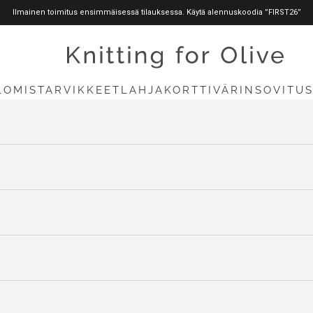
Ilmainen toimitus ensimmäisessä tilauksessa. Käytä alennuskoodia ”FIRST26”
knittingforolive.com
LOMISTARVIKKEET
LAHJAKORTTI
VÄRINSOVITU