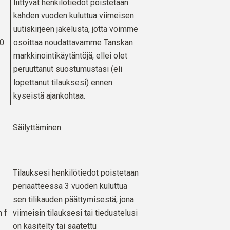
liittyvät henkilötiedot poistetaan
kahden vuoden kuluttua viimeisen
uutiskirjeen jakelusta, jotta voimme
10
osoittaa noudattavamme Tanskan
markkinointikäytäntöjä, ellei olet
peruuttanut suostumustasi (eli
lopettanut tilauksesi) ennen
kyseistä ajankohtaa.
Säilyttäminen
Tilauksesi henkilötiedot poistetaan
periaatteessa 3 vuoden kuluttua
sen tilikauden päättymisestä, jona
 f
viimeisin tilauksesi tai tiedustelusi
on käsitelty tai saatettu