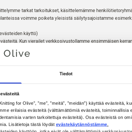
sittelymme tarkat tarkoitukset, käsittelemämme henkilötietoryhmä
ilanteissa voimme poiketa yleisistä säilytysajoistamme esimerkik
(evästeiden käyttö)
ästeitä. Kun vierailet verkkosivustollamme ensimmäisen kerran
(välttämättömät evästeet). Jos suostut lisäevästeisiin (tilastol
amme nämä evästeet analysoidaksemme ja parantaaksemme verkko
elevanttia markkinointimateriaalia ja tallentaaksemme mieltymy
sien osapuolten, kuten Googlen, Metan, TikTokin ja Pinterestin, 
Tiedot
miten käsittelemme henkilötietojasi, kun vierailet verkkosivust
evästeitä
Oikeusperusta
Knitting for Olive”, ”me”, ”meitä”, ”meidän”) käyttää evästeitä, kun 
eli ja alue, käyttäjätunnus ja
 erilaisia evästeitä (välttämättömiä evästeitä, toiminnallisia ev
 verkkosivustomme käyttö,
entamisia varten tarkoitettuja evästeitä). Osa evästeistä on omi
GDPR:n 6 artiklan 1 kohdan f alako
kien sivujen kävijämäärät,
a. Lisätietoja tästä löydät 
evästekäytännöstämme
.
sillä pyrimme oikeutettujen etuj
, klikkaukset, vieraillut
steiden käyttöön, jotka eivät ole välttämättömiä verkkosivusto