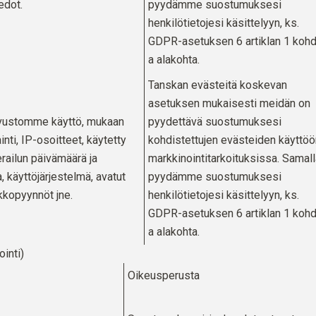
iedot.
pyydämme suostumuksesi
henkilötietojesi käsittelyyn, ks.
GDPR-asetuksen 6 artiklan 1 koh
a alakohta.
Tanskan evästeitä koskevan
asetuksen mukaisesti meidän on
vustomme käyttö, mukaan
pyydettävä suostumuksesi
ainti, IP-osoitteet, käytetty
kohdistettujen evästeiden käyttöö
erailun päivämäärä ja
markkinointitarkoituksissa. Samall
, käyttöjärjestelmä, avatut
pyydämme suostumuksesi
rkkopyynnöt jne.
henkilötietojesi käsittelyyn, ks.
GDPR-asetuksen 6 artiklan 1 koh
a alakohta.
ointi)
Oikeusperusta