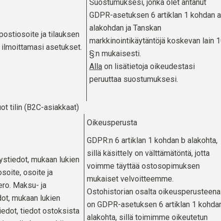
Suostumuksesi, jonka olet antanut
GDPR-asetuksen 6 artiklan 1 kohdan a
alakohdan ja Tanskan
postiosoite ja tilauksen
markkinointikäytäntöjä koskevan lain 
ilmoittamasi asetukset.
§:n mukaisesti.
Alla
on lisätietoja oikeudestasi
peruuttaa suostumuksesi.
t tilin (B2C-asiakkaat)
Oikeusperusta
GDPR:n 6 artiklan 1 kohdan b alakohta,
sillä käsittely on välttämätöntä, jotta
eystiedot, mukaan lukien
voimme täyttää ostosopimuksen
soite, osoite ja
mukaiset velvoitteemme.
ro. Maksu- ja
Ostohistorian osalta oikeusperusteena
dot, mukaan lukien
on GDPR-asetuksen 6 artiklan 1 kohdan
tiedot, tiedot ostoksista
alakohta, sillä toimimme oikeutetun