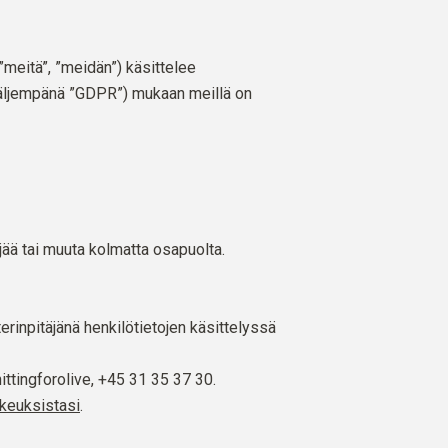
”meitä”, ”meidän”) käsittelee
(jäljempänä ”GDPR”) mukaan meillä on
jää tai muuta kolmatta osapuolta.
rinpitäjänä henkilötietojen käsittelyssä
ittingforolive
, +45 31 35 37 30.
ikeuksistasi
.