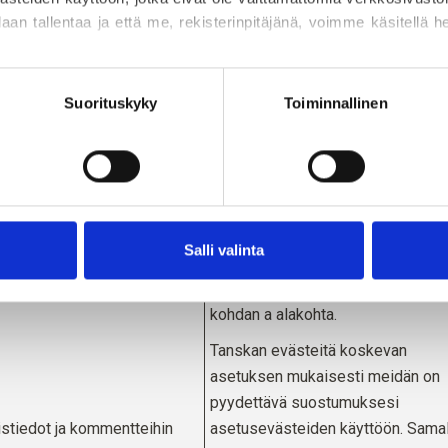
mukaisesti varmistamaan
tteet, selaimen tyyppi,
daan tallentaa ja että me, rekisterinpitäjänä, voimme käsitellä henk
verkkosivustomme toimivuuden ja
, IP-osoite, laitteen tyyppiä
turvallisuuden.
tiedot (tietokone, älypuhelin
 suostumuksesi milloin tahansa 
evästekäytäntömme
, josta l
.
 käytetyt toiminnot.
Suorituskyky
Toiminnallinen
Tanskan evästeitä koskevan
asetuksen mukaisesti meidän on
vustomme käyttö, mukaan
pyydettävä suostumuksesi
ainti, IP-osoitteet, käytetty
evästeiden käyttöön tilastollisiin
erailun päivämäärä ja
tarkoituksiin. Samalla pyydämme
, käyttöjärjestelmä, avatut
Salli valinta
suostumuksesi henkilötietojesi
rkkopyynnöt jne.
käsittelyyn, ks. GDPR:n 6 artiklan 
kohdan a alakohta.
Tanskan evästeitä koskevan
asetuksen mukaisesti meidän on
pyydettävä suostumuksesi
istiedot ja kommentteihin
asetusevästeiden käyttöön. Samal