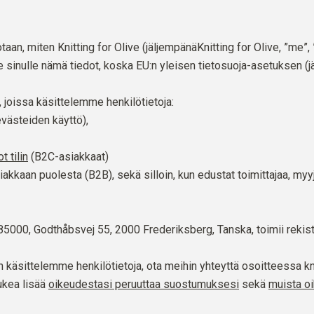
aan, miten Knitting for Olive (jäljempänäKnitting for Olive, ”me”, 
me sinulle nämä tiedot, koska EU:n yleisen tietosuoja-asetuksen 
, joissa käsittelemme henkilötietoja:
evästeiden käyttö),
 tilin
(B2C-asiakkaat)
akkaan puolesta (B2B), sekä silloin, kun edustat toimittajaa, myy
85000, Godthåbsvej 55, 2000 Frederiksberg, Tanska, toimii rekiste
en käsittelemme henkilötietoja, ota meihin yhteyttä osoitteessa
kn
ukea lisää
oikeudestasi peruuttaa suostumuksesi
sekä
muista o