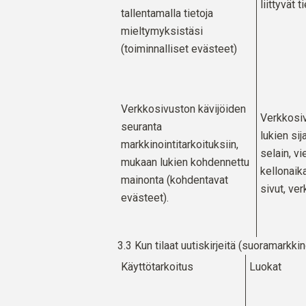
liittyvät t
tallentamalla tietoja
mieltymyksistäsi
(toiminnalliset evästeet)
Verkkosivuston kävijöiden
Verkkosi
seuranta
lukien sij
markkinointitarkoituksiin,
selain, vi
mukaan lukien kohdennettu
kellonaika
mainonta (kohdentavat
sivut, ve
evästeet).
3.3 Kun tilaat uutiskirjeitä (suoramarkkin
Käyttötarkoitus
Luokat