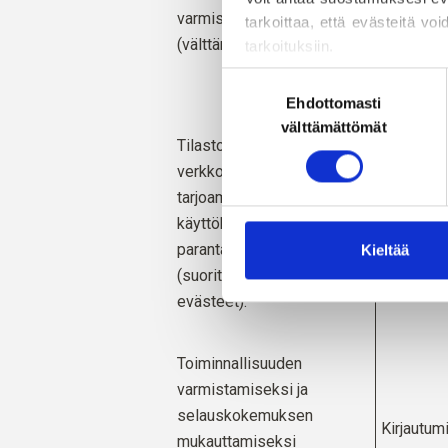
varmistamiseksi
sivut/tuo
tarkoittaa, että evästeitä voi
(välttämättömät evästeet).
hakusanat
tarkoituksiin.
koskevat 
Voit muuttaa tai peruuttaa
Suostumuksen
estämisestä ja poistamisesta
jne.) sekä
Ehdottomasti
valinta
välttämättömät
Tilastojen kerääminen
verkkosivustomme ja
Verkkosi
tarjoamiemme palvelujen
lukien sij
käyttökokemuksen
selain, vi
parantamiseksi
kellonaika
Kieltää
(suorituskykyä parantavat
sivut, ve
evästeet).
Toiminnallisuuden
varmistamiseksi ja
selauskokemuksen
Kirjautum
mukauttamiseksi