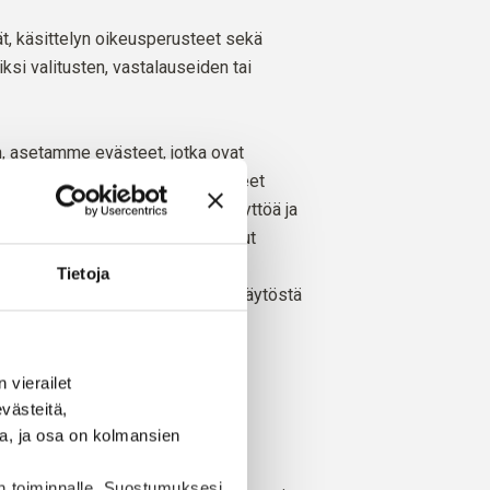
t, käsittelyn oikeusperusteet sekä
si valitusten, vastalauseiden tai
, asetamme evästeet, jotka ovat
liset evästeet, markkinointievästeet
sivustomme ja tuotteidemme käyttöä ja
ksesi verkkosivustollemme. Jotkut
omistamia.
Tietoja
ollamme. Lisätietoja evästeiden käytöstä
Säilyttäminen
vierailet 
ästeitä, 
a, ja osa on kolmansien 
hta,
Evästeiden avulla kerätyt
emme
henkilötiedot säilytetään
n toiminnalle. Suostumuksesi 