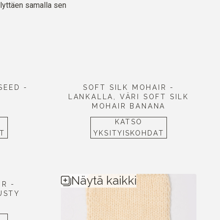
lyttäen samalla sen
SEED -
SOFT SILK MOHAIR -
LANKALLA, VÄRI SOFT SILK
MOHAIR BANANA
KATSO
T
YKSITYISKOHDAT
Näytä kaikki
IR -
USTY