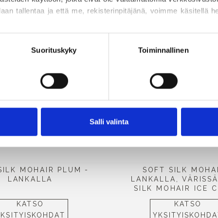
daan tallentaa ja että me, rekisterinpitäjänä, voimme käsitellä henk
Tutustu Merino-sarjan Wild Berries -
yhdistetty huolellisesti valittuihin S
 suostumuksesi milloin tahansa 
evästekäytäntömme
, josta l
kattavat koko marjavärien kirjon. He
.
Suorituskyky
Toiminnallinen
vaaleanpunaisista sävyistä syviin vi
sävyihin – jokainen yhdistelmä tuo
värissä. Yksi ainoa sininen kontrasti
kauniisti väri voi ulottua marjoista 
ulkopuolelle.
Salli valinta
SILK MOHAIR PLUM -
SOFT SILK MOHA
LANKALLA
LANKALLA, VÄRISS
SILK MOHAIR ICE 
KATSO
KATSO
YKSITYISKOHDAT
YKSITYISKOHDA