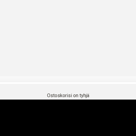
LUO OMA
Ostoskorisi on tyhjä
ISET VÄRİY