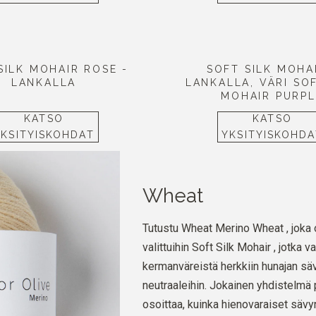
SILK MOHAIR ROSE -
SOFT SILK MOHA
LANKALLA
LANKALLA, VÄRI SOF
MOHAIR PURPL
KATSO
KATSO
YKSITYISKOHDAT
YKSITYISKOHDA
Wheat
Tutustu Wheat Merino Wheat , joka o
valittuihin Soft Silk Mohair , jotka 
kermanväreistä herkkiin hunajan sävy
neutraaleihin. Jokainen yhdistelmä p
osoittaa, kuinka hienovaraiset säv