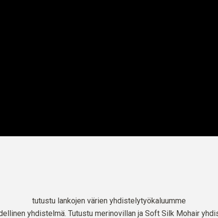
tutustu lankojen värien yhdistelytyökaluumme
dellinen yhdistelmä. Tutustu merinovillan ja Soft Silk Mohair yhdis