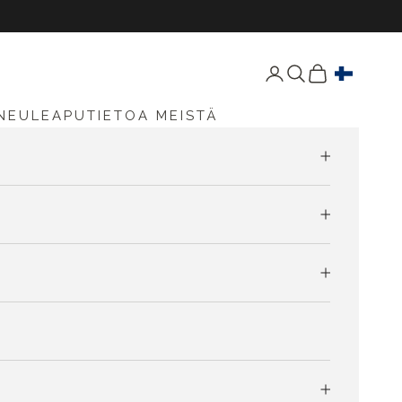
Avaa tili -sivu
Avaa haku
Avaa ostoskori
NEULEAPU
TIETOA MEISTÄ