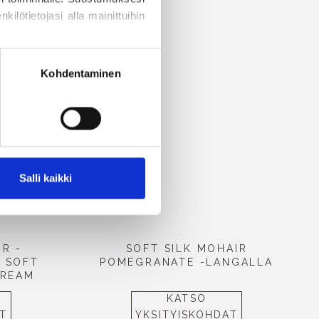
ilötietojasi alla mainittuihin 
väreihin, jotka on
oft Silk Mohair , jotka
öydät myös tietoa evästeiden 
rkistä ruusu- ja
Kohdentaminen
inistä inspiroituneisiin
 esiin uuden ulottuvuuden
väri osoittaa, kuinka
inspiroidun paletin
Salli kaikki
IR -
SOFT SILK MOHAIR
Ä SOFT
POMEGRANATE -LANGALLA
CREAM
KATSO
T
YKSITYISKOHDAT