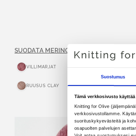
SUODATA MERINO-VÄRIEN MUKAAN:
TYH
VILLIMARJAT
WHEAT
Suostumus
RUUSUS CLAY
PUNAINEN H
Tämä verkkosivusto käyttää 
Knitting for Olive (jäljempänä
verkkosivustollamme. Käytämme
suorituskykyevästeitä ja kohd
osapuolten palvelujen asettami
Voit antaa suostumuksesi evä