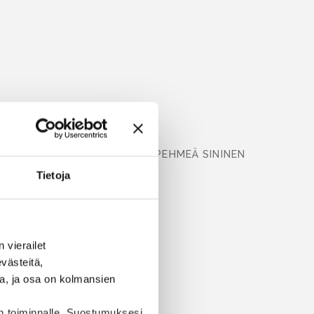
NCHCOAT
PEHMEÄ SININEN
Tietoja
ISÄÄ
vierailet 
ästeitä, 
a, ja osa on kolmansien 
n toiminnalle. Suostumuksesi 