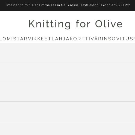
Ilmainen toimitus ensimmäisessä tilauksessa. Käytä alennuskoodia ”FIRST26”
knittingforolive.com
LOMISTARVIKKEET
LAHJAKORTTI
VÄRINSOVITUS