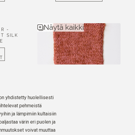
Näytä kaikki
IR -
T SILK
E
T
n yhdistetty huolellisesti
vaihtelevat pehmeistä
ihin ja lämpimiin kultaisiin
aljastaa värin eri puolen ja
ynmuutokset voivat muuttaa