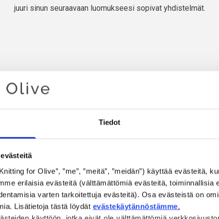
juuri sinun seuraavaan luomukseesi sopivat yhdistelmät.
JENNÄ KAIKKI
YKSISARVINEN
TRE
VIOLETTI
Tiedot
ERUKKA
JAUHE
KATSO L
evästeitä
Knitting for Olive”, ”me”, ”meitä”, ”meidän”) käyttää evästeitä, kun 
 erilaisia evästeitä (välttämättömiä evästeitä, toiminnallisia ev
entamisia varten tarkoitettuja evästeitä). Osa evästeistä on omi
a. Lisätietoja tästä löydät 
evästekäytännöstämme
.
Villimarjat
steiden käyttöön, jotka eivät ole välttämättömiä verkkosivusto