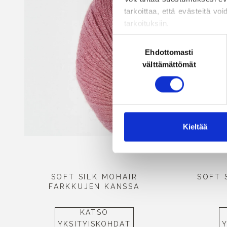
tarkoittaa, että evästeitä voi
tarkoituksiin.
Voit muuttaa tai peruuttaa
Suostumuksen
estämisestä ja poistamisesta
Ehdottomasti
valinta
välttämättömät
Kieltää
SOFT SILK MOHAIR
SOFT 
FARKKUJEN KANSSA
KATSO
YKSITYISKOHDAT