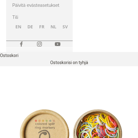
kanssa
Päivitä evästeasetukset
Tili
EN
DE
FR
NL
SV
NB
FI
Ostoskori
Ostoskorisi on tyhjä