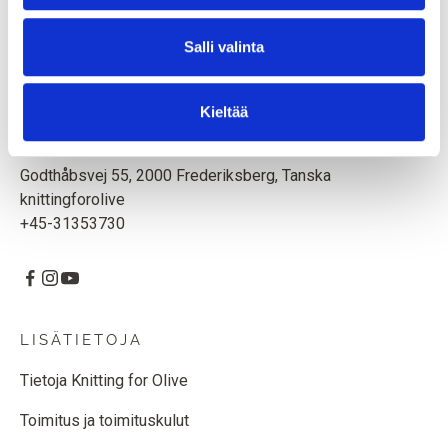
Äiti ja tytär luovat neulemalleja ja korkealaatuista lankaa
eläimiä ja ympäristöä kunnioittaen. Toimipaikka on
Salli valinta
Kööpenhaminassa, Tanskassa.
Knitting for Olive ApS
Kieltää
CVR: 39685000
Godthåbsvej 55, 2000 Frederiksberg, Tanska
knittingforolive
+45-31353730
LISÄTIETOJA
Tietoja Knitting for Olive
Toimitus ja toimituskulut