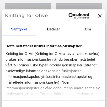
SOFT SILK
SOFT SILK
MOHAIR
MOHAIR
Samtykke
Detaljer
Om
KOMPATIBEL MED
KOMPATIBEL MED
HEAVY MERINO -
HEAVY MERINO -
CLOUD
LIMESTONE
Dette nettstedet bruker informasjonskapsler
Knitting for Olive (Knitting for Olive», «vi», «oss», «vår») 
SE PRODUKTER
SE PRODUKTER
bruker informasjonskapsler når du besøker nettstedet 
vårt. Vi bruker ulike typer informasjonskapsler (strengt 
nødvendige informasjonskapsler, funksjonelle 
informasjonskapsler, ytelsesinformasjonskapsler og 
målrettede informasjonskapsler). Noen 
informasjonskapsler er våre egne, mens andre settes av 
SOFT SILK
SOFT SILK
tredjepartstjenester. For mer informasjon om dette, se 
MOHAIR
MOHAIR
vår 
informasjonskapselpolicy
.
KOMPATIBEL MED
KOMPATIBEL MED
Du kan samtykke til at vi bruker informasjonskapsler 
Valg