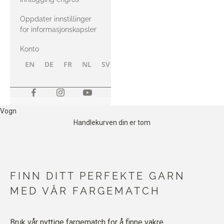
Oppdater innstillinger
for informasjonskapsler
Konto
EN
DE
FR
NL
SV
NB
FI
Vogn
Handlekurven din er tom
FINN DITT PERFEKTE GARN
MED VÅR FARGEMATCH
Bruk vår nyttige fargematch for å finne vakre