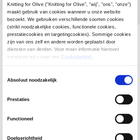
Knitting for Olive ("Knitting for Olive", "wij", "ons", "onze") 
ONTDEK ONZE WEBSITE
maakt gebruik van cookies wanneer u onze website 
bezoekt. We gebruiken verschillende soorten cookies 
(strikt noodzakelijke cookies, functionele cookies, 
prestatiecookies en targetingcookies). Sommige cookies 
zijn van ons zelf en andere worden geplaatst door 
diensten van derden. Voor meer informatie hierover 
verwijzen wij u naar ons 
Cookiebeleid
.
U kunt toestemming geven voor het gebruik van cookies 
Moeder en dochter maken breipatronen en garen van hoge
die niet noodzakelijk zijn voor de werking van de website. 
Toestemming
kwaliteit met respect voor dieren en ons milieu. Gevestigd
Uw toestemming houdt in dat er cookies mogen worden 
Absoluut noodzakelijk
selecteren
in Kopenhagen, Denemarken.
geplaatst en dat wij, als verwerkingsverantwoordelijke, 
uw persoonsgegevens mogen verwerken voor de 
Knitting for Olive ApS
Prestaties
hieronder vermelde doeleinden.
CVR: 39685000
U kunt uw toestemming te allen tijde wijzigen of intrekken 
via ons 
Cookiebeleid
, waar u ook informatie kunt vinden 
Functioneel
Godthåbsvej 55, 2000 Frederiksberg, Denemarken
over het blokkeren en verwijderen van cookies.
info@knittingforolive.dk
+45-31353730
Doelgerichtheid