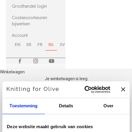
met Heavy
Groothandel login
Merino
Cookievoorkeuren
bijwerken
Account
EN
DE
FR
NL
SV
NB
FI
Winkelwagen
Je winkelwagen is leeg
JE FAVORIETEN-GALERIJ
Toestemming
Details
Over
No favorited items or pairings for now
Deze website maakt gebruik van cookies