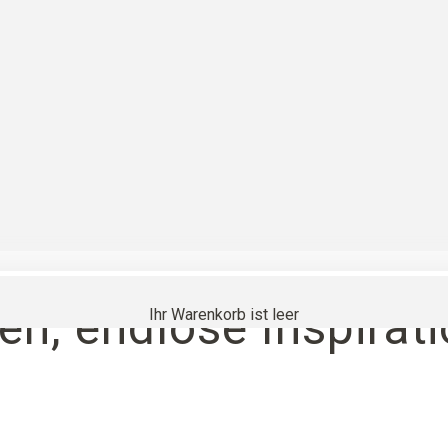
en, endlose Inspirati
Ihr Warenkorb ist leer