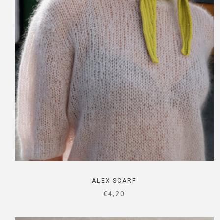
ALEX SCARF
SALE PRICE
€4,20