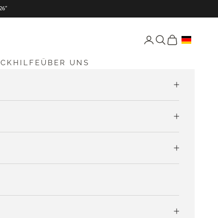
26“
Seite Konto öffnen
Suche öffnen
Warenkorb öff
ICKHILFE
ÜBER UNS