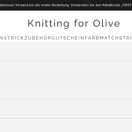
stenloser Versand bei der ersten Bestellung. Verwenden Sie den Rabattcode „FIRST
knittingforolive.com
N
STRICKZUBEHÖR
GUTSCHEIN
FARBMATCH
STR