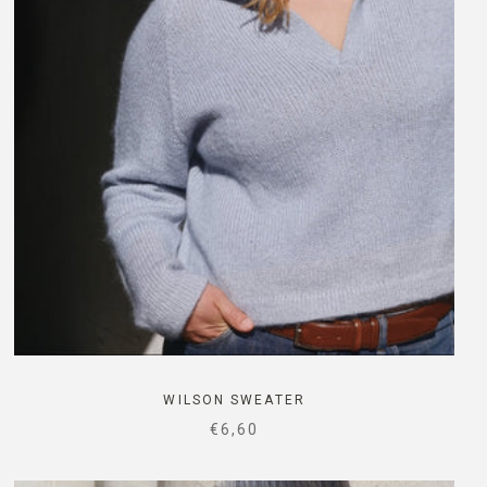
WILSON SWEATER
SALE PRICE
€6,60