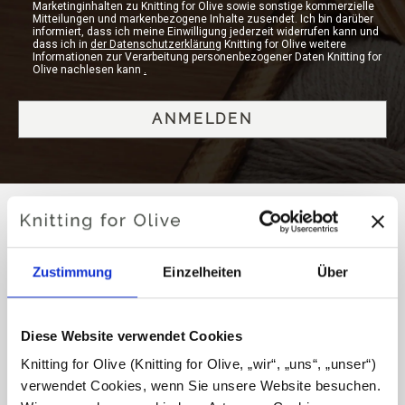
Marketinginhalten zu Knitting for Olive sowie sonstige kommerzielle
Mitteilungen und markenbezogene Inhalte zusendet. Ich bin darüber
informiert, dass ich meine Einwilligung jederzeit widerrufen kann und
dass ich in
der Datenschutzerklärung
Knitting for Olive weitere
Informationen zur Verarbeitung personenbezogener Daten Knitting for
Olive nachlesen kann
.
WIR ENGAGIEREN UNS FÜR
Zustimmung
Einzelheiten
Über
ETHISCHES,
VERANTWORTUNGSVOLLES
Diese Website verwendet Cookies
STRICKEN
Knitting for Olive (Knitting for Olive, „wir“, „uns“, „unser“) 
verwendet Cookies, wenn Sie unsere Website besuchen. 