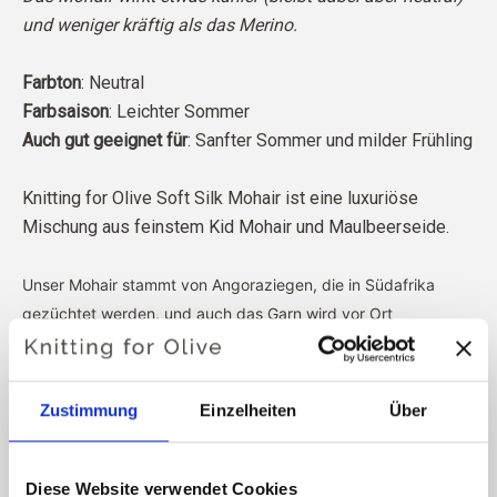
und weniger kräftig als das Merino.
Farbton
: Neutral
Farbsaison
: Leichter Sommer
Auch gut geeignet für
: Sanfter Sommer und milder Frühling
Knitting for Olive Soft Silk Mohair ist eine luxuriöse
Mischung aus feinstem Kid Mohair und Maulbeerseide.
Unser Mohair stammt von Angoraziegen, die in Südafrika
gezüchtet werden, und auch das Garn wird vor Ort
hergestellt. Unsere Garne lassen sich bis zu den einzelnen
Farmen zurückverfolgen, was bedeutet, dass wir genau
wissen, von welchen Farmen, Bauern und Ziegen unsere Wolle
Zustimmung
Einzelheiten
Über
stammt.
Unser gesamtes Mohair ist von unabhängiger Seite nach
Diese Website verwendet Cookies