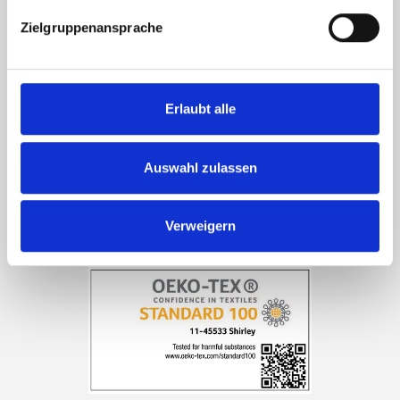
Seidenproduktion getötet werden.
Zielgruppenansprache
Das Garn ist
STANDARD 100 von OEKO-TEX® zertifziert
Erlaubt alle
Auswahl zulassen
Verweigern