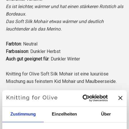
Es ist leichter, wärmer und hat einen stärkeren Rotstich als
Bordeaux.
Das Soft Silk Mohair etwas wärmer und deutlich
leuchtender als das Merino.
Farbton
: Neutral
Farbsaison
: Dunkler Herbst
Auch gut geeignet für
: Dunkler Winter
Knitting for Olive Soft Silk Mohair ist eine luxuriöse
Mischung aus feinstem Kid Mohair und Maulbeerseide.
Unser Mohair stammt von Angoraziegen, die in Südafrika
gezüchtet werden, und auch das Garn wird vor Ort
hergestellt. Unsere Garne lassen sich bis zu den
Zustimmung
Einzelheiten
Über
einzelnen Farmen zurückverfolgen, was bedeutet, dass
wir genau wissen, von welchen Farmen, Bauern und