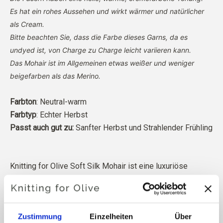
Es hat ein rohes Aussehen und wirkt wärmer und natürlicher
als Cream.
Bitte beachten Sie, dass die Farbe dieses Garns, da es
undyed ist, von Charge zu Charge leicht variieren kann.
Das Mohair ist im Allgemeinen etwas weißer und weniger
beigefarben als das Merino.
Farbton
: Neutral-warm
Farbtyp
: Echter Herbst
Passt auch gut zu:
Sanfter Herbst und Strahlender Frühling
Knitting for Olive Soft Silk Mohair ist eine luxuriöse
Mischung aus feinstem Kid Mohair und Maulbeerseide.
Unser Mohair stammt von Angoraziegen, die in Südafrika
Zustimmung
Einzelheiten
Über
gezüchtet werden, und auch das Garn wird vor Ort