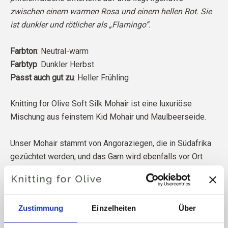
zwischen einem warmen Rosa und einem hellen Rot. Sie
ist dunkler und rötlicher als „Flamingo“.
Farbton
: Neutral-warm
Farbtyp
: Dunkler Herbst
Passt auch gut zu
: Heller Frühling
Knitting for Olive Soft Silk Mohair ist eine luxuriöse
Mischung aus feinstem Kid Mohair und Maulbeerseide.
Unser Mohair stammt von Angoraziegen, die in Südafrika
gezüchtet werden, und das Garn wird ebenfalls vor Ort
hergestellt. Unsere Garne sind bis zu den einzelnen
Farmen zurückverfolgbar, was bedeutet, dass wir genau
wissen, von welchen Farmen, Bauern und Ziegen unsere
Zustimmung
Einzelheiten
Über
Wolle stammt.