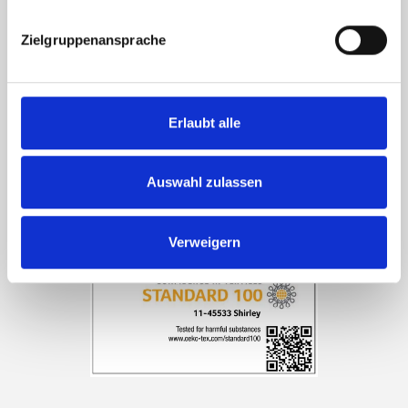
Das Garn ist
nach STANDARD 100 by OEKO-TEX®
zertifiziert
.
Zielgruppenansprache
Erlaubt alle
Auswahl zulassen
Verweigern