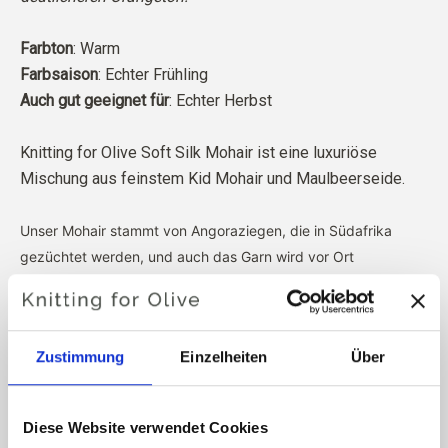
Farbton
: Warm
Farbsaison
: Echter Frühling
Auch gut geeignet für
: Echter Herbst
Knitting for Olive Soft Silk Mohair ist eine luxuriöse
Mischung aus feinstem Kid Mohair und Maulbeerseide.
Unser Mohair stammt von Angoraziegen, die in Südafrika
gezüchtet werden, und auch das Garn wird vor Ort
hergestellt. Unsere Garne lassen sich bis zu den einzelnen
Farmen zurückverfolgen, was bedeutet, dass wir genau
wissen, von welchen Farmen, Bauern und Ziegen unsere Wolle
Zustimmung
Einzelheiten
Über
stammt.
Unser gesamtes Mohair ist von unabhängiger Seite nach
Diese Website verwendet Cookies
dem Responsible Mohair Standard (RMS) zertifiziert, der