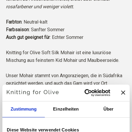
rosafarbener und weniger violett.
Farbton
: Neutral-kalt
Farbsaison
: Sanfter Sommer
Auch gut geeignet für
: Echter Sommer
Knitting for Olive Soft Silk Mohair ist eine luxuriöse
Mischung aus feinstem Kid Mohair und Maulbeerseide.
Unser Mohair stammt von Angoraziegen, die in Südafrika
gezüchtet werden, und auch das Garn wird vor Ort
hergestellt. Unsere Garne lassen sich bis zu den
einzelnen Farmen zurückverfolgen, was bedeutet, dass
wir genau wissen, von welchen Farmen, Bauern und
Zustimmung
Einzelheiten
Über
Ziegen unsere Wolle stammt.
Unser gesamtes Mohair ist von unabhängiger Seite nach
Diese Website verwendet Cookies