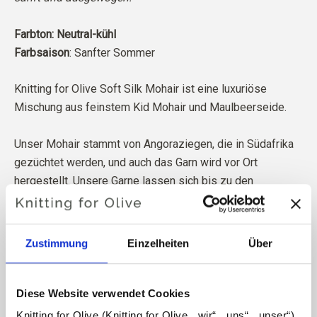
Farbton: Neutral-kühl
Farbsaison
: Sanfter Sommer
Knitting for Olive Soft Silk Mohair ist eine luxuriöse
Mischung aus feinstem Kid Mohair und Maulbeerseide.
Unser Mohair stammt von Angoraziegen, die in Südafrika
gezüchtet werden, und auch das Garn wird vor Ort
hergestellt. Unsere Garne lassen sich bis zu den
einzelnen Farmen zurückverfolgen, was bedeutet, dass
wir genau wissen, von welchen Farmen, Bauern und
Ziegen unsere Wolle stammt.
Zustimmung
Einzelheiten
Über
Unser gesamtes Mohair ist von unabhängiger Seite nach
dem Responsible Mohair Standard (RMS) zertifiziert, der
Diese Website verwendet Cookies
von Control Union vergeben wird,
CU 1276494.
Knitting for Olive (Knitting for Olive, „wir“, „uns“, „unser“) 