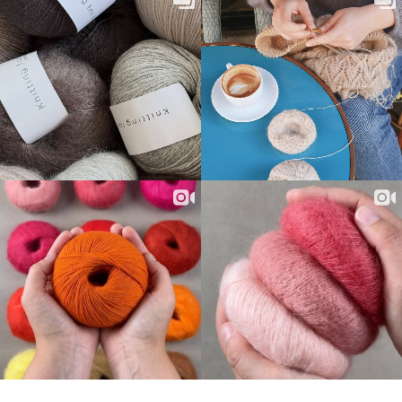
gesundheitliche Sicherheit von Bauern und Arbeitern. Das
vollständige RMS-Dokument von Textile Exchange finden
Sie
finden Sie hier
.
Unsere Seide ist frei von Grausamkeit. Seide wird aus
Seidenfäden hergestellt, die aus den Kokons von
Seidenraupen stammen. Die Kokons bestehen aus einem
einzigen sehr, sehr langen Faden. Bei der konventionellen
Seidenproduktion werden die Kokons gekocht und die
Seidenraupen sterben gelassen. Auf diese Weise kann
der lange, intakte Seidenfaden verwendet werden. Unsere
Seide wird aus Seidenfäden von aufgebrochenen Kokons
hergestellt, bei denen sich die Seidenraupen zu Motten
entwickelt haben und aus dem Kokon entkommen sind.
Der zerbrochene Kokon besteht nun aus vielen kurzen
Stücken Seidenfaden. Diese kurzen Seidenfasern werden
zu Garn verarbeitet. Dies ist ein sehr zeitaufwändiger
Prozess, und das Endergebnis ist weniger glatt als