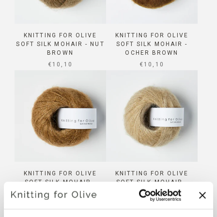
KNITTING FOR OLIVE
KNITTING FOR OLIVE
SOFT SILK MOHAIR - NUT
SOFT SILK MOHAIR -
BROWN
OCHER BROWN
SALE PRICE
SALE PRICE
€10,10
€10,10
KNITTING FOR OLIVE
KNITTING FOR OLIVE
SOFT SILK MOHAIR -
SOFT SILK MOHAIR -
CAMEL
TRENCHCOAT
SALE PRICE
SALE PRICE
€10,10
€10,10