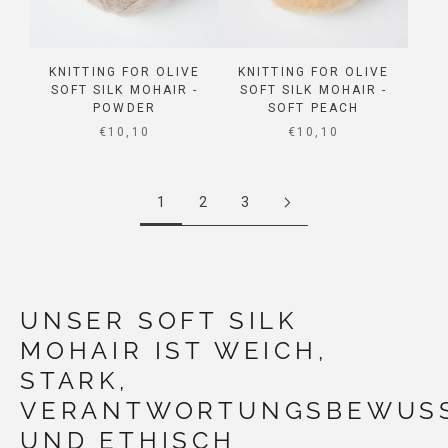
KNITTING FOR OLIVE
KNITTING FOR OLIVE
SOFT SILK MOHAIR -
SOFT SILK MOHAIR -
POWDER
SOFT PEACH
SALE PRICE
SALE PRICE
€10,10
€10,10
1
2
3
UNSER SOFT SILK
MOHAIR IST WEICH,
STARK,
VERANTWORTUNGSBEWUS
UND ETHISCH