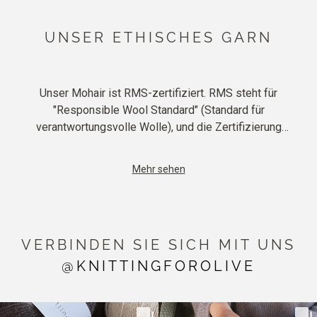
UNSER ETHISCHES GARN
Unser Mohair ist RMS-zertifiziert. RMS steht für
"Responsible Wool Standard" (Standard für
verantwortungsvolle Wolle), und die Zertifizierung
gewährleistet, dass Tiere, Landwirte und die Umwelt
respektvoll behandelt werden. Das Zertifikat schützt die
Mehr sehen
fünf Freiheiten des Tierschutzes: Freiheit von Hunger und
Durst, Unbehagen, Schmerzen, Verletzungen und
Krankheiten, Freiheit, normales Verhalten auszudrücken,
und Freiheit von Angst und Not.
VERBINDEN SIE SICH MIT UNS
Ebenso schützen RMS-Farmen die Gesundheit des
@KNITTINGFOROLIVE
Bodens, die biologische Vielfalt und einheimische Arten,
und die RMS-Zertifizierung schützt das soziale
Wohlergehen, die Arbeitsbedingungen und die