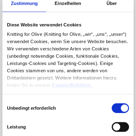
Zustimmung
Einzelheiten
Über
Diese Website verwendet Cookies
Knitting for Olive (Knitting for Olive, „wir“, „uns“, „unser“) 
verwendet Cookies, wenn Sie unsere Website besuchen. 
Wir verwenden verschiedene Arten von Cookies 
(unbedingt notwendige Cookies, funktionale Cookies, 
KNITTING FOR OLIVE
KNITTING FOR OLIVE
Leistungs-Cookies und Targeting-Cookies). Einige 
SOFT SILK MOHAIR -
SOFT SILK MOHAIR -
SPARROW
BROWN NOUGAT
Cookies stammen von uns, andere werden von 
SALE PRICE
SALE PRICE
€10,10
€10,10
Drittanbietern gesetzt. Weitere Informationen hierzu 
finden Sie in unserer 
Cookie-Richtlinie
.
Sie können der Verwendung von Cookies zustimmen, die 
für das Funktionieren der Website nicht erforderlich sind. 
Auswahl
Ihre Zustimmung bedeutet, dass Cookies gesetzt werden 
Unbedingt erforderlich
mit
dürfen und dass wir als Verantwortlicher Ihre 
Zustimmung
personenbezogenen Daten für die unten genannten 
Leistung
Zwecke verarbeiten dürfen.