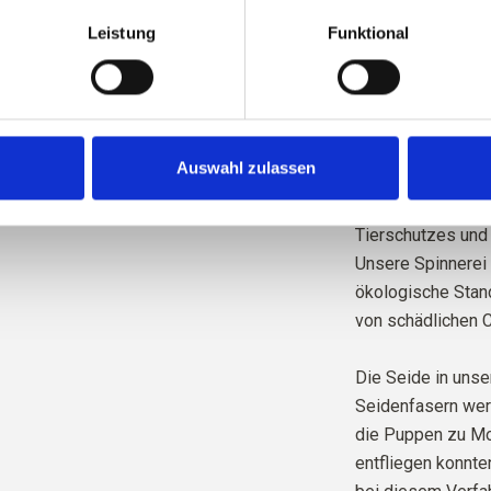
wissen, von welch
Leistung
Funktional
Wolle stammt.
Unser gesamtes M
dem Responsible M
von Control Union
Auswahl zulassen
Das Garn wird unt
Tierschutzes und 
Unsere Spinnerei 
ökologische Standa
von schädlichen C
Die Seide in unse
Seidenfasern we
die Puppen zu Mo
entfliegen konnte