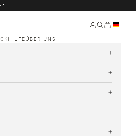
26“
Seite Konto öffnen
Suche öffnen
Warenkorb öff
ICKHILFE
ÜBER UNS