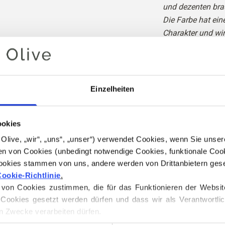
und dezenten bra
Die Farbe hat ei
Charakter und wir
Im Vergleich zu C
eher gelblich.
Farbton: Warm
Einzelheiten
Farbtyp
: Echter H
Auch gut geeignet
ookies
Knitting for Olive
for Olive, „wir“, „uns“, „unser“) verwendet Cookies, wenn Sie uns
Mischung aus fei
n von Cookies (unbedingt notwendige Cookies, funktionale Cook
ookies stammen von uns, andere werden von Drittanbietern geset
ookie-Richtlinie
.
Unser Mohair stamm
on Cookies zustimmen, die für das Funktionieren der Website ni
gezüchtet werden, 
Cookies gesetzt werden dürfen und dass wir als Verantwortlic
hergestellt. Unser
n Zwecke verarbeiten dürfen.
Farmen zurückverf
 jederzeit über unsere 
Cookie-Richtlinie
, wo Sie auch Inform