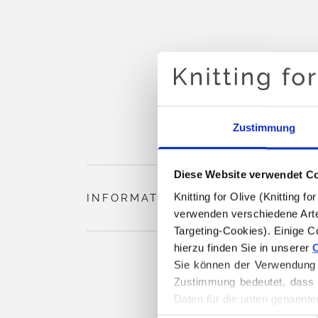
Zustimmung
Diese Website verwendet C
Knitting for Olive (Knitting 
INFORMATIONEN ZUM PRODUKT
verwenden verschiedene Arte
Targeting-Cookies). Einige C
hierzu finden Sie in unserer 
C
Sie können der Verwendung v
Zustimmung bedeutet, dass 
Daten für die unten genannte
Sie können Ihre Einwilligung