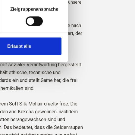
en Farmen, Landwirten und Ziegen unsere
Zielgruppenansprache
ohair ist von unabhängiger Seite nach
ohair Standard (RMS) zertifiziert, der
 vergeben wird,
CU 1276494.
Erlaubt alle
er strikter Berücksichtigung des
mit sozialer Verantwortung hergestellt.
hält ethische, technische und
rds ein und stellt Garne her, die frei
hemikalien sind.
rem Soft Silk Mohair cruelty free. Die
rden aus Kokons gewonnen, nachdem
tten herangewachsen sind und
n. Das bedeutet, dass die Seidenraupen