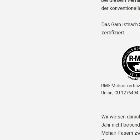
bei diesem Verfah
der konventionell
Das Garn ist
nach
zertifiziert
.
RMS Mohair zertifiz
Union,
CU 1276494
Wir weisen darauf
Jahr nicht besonde
Mohair-Fasern zwa