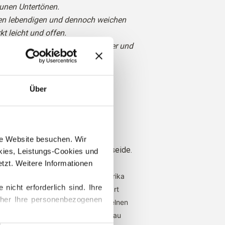
unen Untertönen.
nen lebendigen und dennoch weichen
kt leicht und offen.
lover Green wirkt Pea Shoot heller und
Über
erbst
 für
: Heller Frühling
 Soft Silk Mohair eine luxuriöse
ere Website besuchen. Wir 
nstem Kid-Mohair und Maulbeerseide.
ies, Leistungs-Cookies und 
zt. Weitere Informationen 
t von Angoraziegen, die in Südafrika
cht erforderlich sind. Ihre 
und das Garn wird ebenfalls vor Ort
her Ihre personenbezogenen 
e Garne lassen sich bis zu den einzelnen
olgen, was bedeutet, dass wir genau
ationen zum Blockieren und 