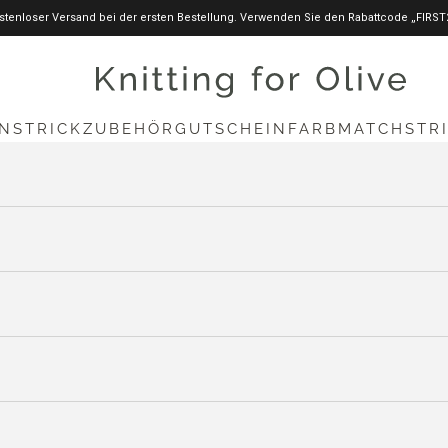
stenloser Versand bei der ersten Bestellung. Verwenden Sie den Rabattcode „FIRST
knittingforolive.com
N
STRICKZUBEHÖR
GUTSCHEIN
FARBMATCH
STR