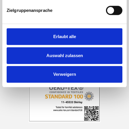
Zielgruppenansprache
Das Garn ist
STANDARD 100 von OEKO-TEX® zertifziert
Erlaubt alle
Auswahl zulassen
Verweigern