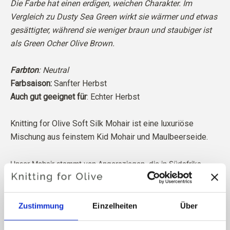
Die Farbe hat einen erdigen, weichen Charakter. Im
Vergleich zu Dusty Sea Green wirkt sie wärmer und etwas
gesättigter, während sie weniger braun und staubiger ist
als Green Ocher Olive Brown.
Farbton
: Neutral
Farbsaison:
Sanfter Herbst
Auch gut geeignet für
: Echter Herbst
Knitting for Olive Soft Silk Mohair ist eine luxuriöse
Mischung aus feinstem Kid Mohair und Maulbeerseide.
Unser Mohair stammt von Angoraziegen, die in Südafrika
gezüchtet werden, und auch das Garn wird vor Ort
hergestellt. Unsere Garne lassen sich bis zu den einzelnen
Farmen zurückverfolgen, was bedeutet, dass wir genau
Zustimmung
Einzelheiten
Über
wissen, von welchen Farmen, Bauern und Ziegen unsere Wolle