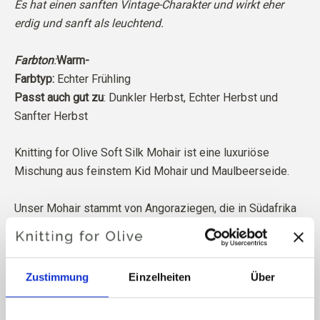
Es hat einen sanften Vintage-Charakter und wirkt eher
erdig und sanft als leuchtend.
Farbton
:
Warm-
Farbtyp:
Echter Frühling
Passt auch gut zu
: Dunkler Herbst, Echter Herbst und
Sanfter Herbst
Knitting for Olive Soft Silk Mohair ist eine luxuriöse
Mischung aus feinstem Kid Mohair und Maulbeerseide.
Unser Mohair stammt von Angoraziegen, die in Südafrika
gezüchtet werden, und auch das Garn wird vor Ort
hergestellt. Unsere Garne lassen sich bis zu den
einzelnen Farmen zurückverfolgen, was bedeutet, dass
Zustimmung
Einzelheiten
Über
wir genau wissen, von welchen Farmen, Bauern und
Ziegen unsere Wolle stammt.