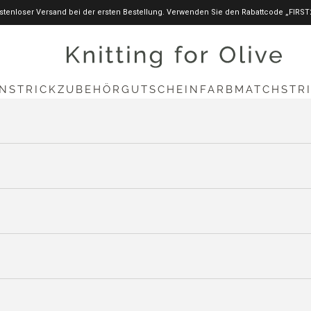
stenloser Versand bei der ersten Bestellung. Verwenden Sie den Rabattcode „FIRST
knittingforolive.com
N
STRICKZUBEHÖR
GUTSCHEIN
FARBMATCH
STR