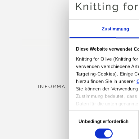
Zustimmung
Diese Website verwendet C
Knitting for Olive (Knitting 
verwenden verschiedene Arte
Targeting-Cookies). Einige C
hierzu finden Sie in unserer 
C
INFORMATIONEN ZUM PRODUKT
Sie können der Verwendung v
Zustimmung bedeutet, dass 
Daten für die unten genannte
Sie können Ihre Einwilligung
Auswahl
Löschen von Cookies finden.
Unbedingt erforderlich
mit
Zustimmung