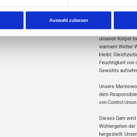
Bauern und welch
Auswahl zulassen
Merinowolle hat v
ist temperaturregu
unseren Körper be
warmem Wetter Wä
bleibt. Gleichzeit
Feuchtigkeit von 
Gewichts aufnehm
Unsere Merinowol
dem Responsible W
von Control Union
Dieses Garn wird 
Wohlergehen der 
hergestellt. Unse