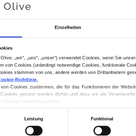
noch am selben 
Dusty Artichoke 
neutral-kühlen Un
Einzelheiten
Die Farbe hat ein
und wirkt ruhig u
Im Vergleich zu E
ookies
und weist eine ei
for Olive, „wir“, „uns“, „unser“) verwendet Cookies, wenn Sie uns
Effekts auf.
n von Cookies (unbedingt notwendige Cookies, funktionale Cook
ookies stammen von uns, andere werden von Drittanbietern geset
Farbton
: Neutral-k
ookie-Richtlinie
.
on Cookies zustimmen, die für das Funktionieren der Website ni
Farbsaison
: Sanf
Cookies gesetzt werden dürfen und dass wir als Verantwortlic
n Zwecke verarbeiten dürfen.
Unsere Merinowol
 jederzeit über unsere 
Cookie-Richtlinie
, wo Sie auch Inform
Patagonien gezüc
Leistung
Funktional
praktiziert wird. 
zurückverfolgt we
Weise wissen wir