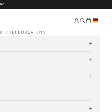
26“
Seite Konto öffnen
Suche öffnen
Warenkorb öff
ICKHILFE
ÜBER UNS