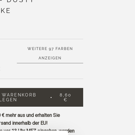
OKE
WEITERE 97 FARBEN
ANZEIGEN
E
N WARENKORB
8,60
LEGEN
€
 €
mehr aus und erhalten Sie
sand innerhalb der EU!
ie vor 13 Uhr MEZ eingehen, werden