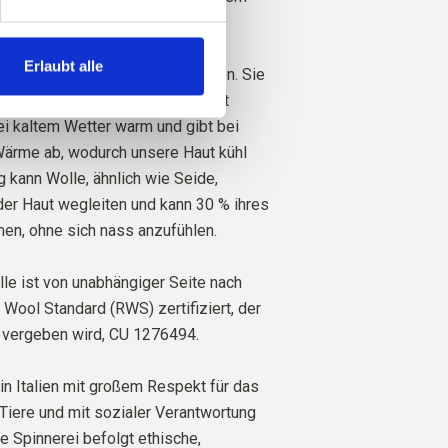
em Schaf unsere Wolle stammt.
Erlaubt alle
iele hervorragende Eigenschaften. Sie
lierend. Das heißt, die Wolle hält
i kaltem Wetter warm und gibt bei
rme ab, wodurch unsere Haut kühl
ig kann Wolle, ähnlich wie Seide,
der Haut wegleiten und kann 30 % ihres
en, ohne sich nass anzufühlen.
le ist von unabhängiger Seite nach
ool Standard (RWS) zertifiziert, der
 vergeben wird,
CU 1276494.
in Italien mit großem Respekt für das
Tiere und mit sozialer Verantwortung
re Spinnerei befolgt ethische,