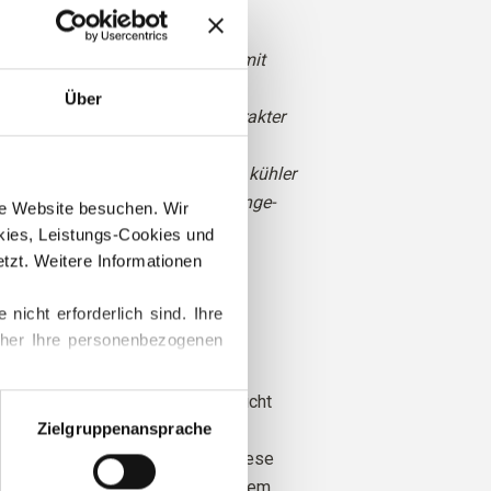
Tag versandt.
ein gedämpftes, staubiges Grün mit
tertönen.
Über
en weichen, leicht minzigen Charakter
nd zurückhaltend.
ucalyptus ist er etwas heller und kühler
nheitliche Farbe statt eines Melange-
ere Website besuchen. Wir 
ies, Leistungs-Cookies und 
zt. Weitere Informationen 
alt
cht erforderlich sind. Ihre 
ter Sommer
her Ihre personenbezogenen 
le stammt von Schafen, die in
ationen zum Blockieren und 
htet wurden, wo das Mulesing nicht
Zielgruppenansprache
Die Wolle kann direkt zu der Farm
rden, von der sie stammt. Auf diese
 genau, von welcher Farm, welchem