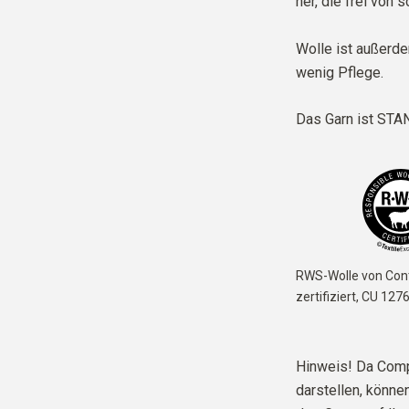
her, die frei von 
Wolle ist außerd
wenig Pflege.
Das Garn ist
STAN
RWS-Wolle von Cont
zertifiziert,
CU 127
Hinweis! Da Comp
darstellen, können