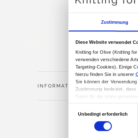
Zustimmung
Diese Website verwendet C
Knitting for Olive (Knitting 
verwenden verschiedene Arte
Targeting-Cookies). Einige C
hierzu finden Sie in unserer 
C
Sie können der Verwendung v
INFORMATIONEN ZUM PRODUKT
Zustimmung bedeutet, dass 
Daten für die unten genannte
Sie können Ihre Einwilligung
Auswahl
Löschen von Cookies finden.
Unbedingt erforderlich
mit
Zustimmung