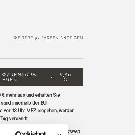
WEITERE 97 FARBEN ANZEIGEN
N WARENKORB
8,60
LEGEN
€
 €
mehr aus und erhalten Sie
sand innerhalb der EU!
ie vor 13 Uhr MEZ eingehen, werden
Tag versandt.
fes, leicht gedämpftes Rot mit neutralen