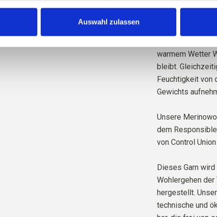
Merinowolle hat v
Auswahl zulassen
ist temperaturregu
unseren Körper be
warmem Wetter Wä
bleibt. Gleichzeit
Feuchtigkeit von 
Gewichts aufnehm
Unsere Merinowol
dem Responsible W
von Control Union
Dieses Garn wird 
Wohlergehen der 
hergestellt. Unse
technische und ök