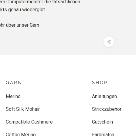
rem Computermonitor die tatsächlichen
kts genau wiedergibt.
r über unser Garn
GARN
SHOP
Merino
Anleitungen
Soft Silk Mohair
Strickzubehör
Compatible Cashmere
Gutschein
Cotton Merino
Farbmatch