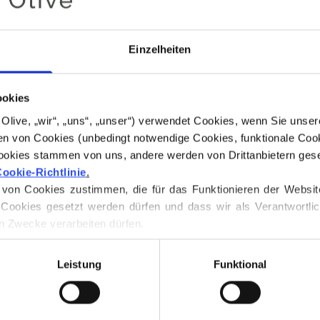
Untertönen.
Es hat einen deut
erdigen Charakter 
Einzelheiten
Er ist leichter, w
als Bordeaux.
ookies
Farbton
: Neutral
for Olive, „wir“, „uns“, „unser“) verwendet Cookies, wenn Sie uns
n von Cookies (unbedingt notwendige Cookies, funktionale Cook
Farbsaison
: Sanf
ookies stammen von uns, andere werden von Drittanbietern geset
Auch gut geeignet
ookie-Richtlinie
.
Dunkler Winter
on Cookies zustimmen, die für das Funktionieren der Website ni
Cookies gesetzt werden dürfen und dass wir als Verantwortlic
Unsere Merinowol
n Zwecke verarbeiten dürfen.
Patagonien gezüc
 jederzeit über unsere 
Cookie-Richtlinie
, wo Sie auch Inform
praktiziert wird. 
Leistung
Funktional
zurückverfolgt we
Weise wissen wir
Bauern und welch