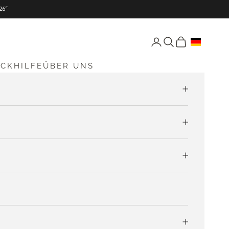
26“
Seite Konto öffnen
Suche öffnen
Warenkorb öff
ICKHILFE
ÜBER UNS