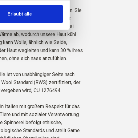
iele hervorragende Eigenschaften. Sie
Erlaubt alle
lierend. Das heißt, die Wolle hält
i kaltem Wetter warm und gibt bei
rme ab, wodurch unsere Haut kühl
ig kann Wolle, ähnlich wie Seide,
der Haut wegleiten und kann 30 % ihres
en, ohne sich nass anzufühlen.
le ist von unabhängiger Seite nach
ool Standard (RWS) zertifiziert, der
 vergeben wird,
CU 1276494.
in Italien mit großem Respekt für das
Tiere und mit sozialer Verantwortung
re Spinnerei befolgt ethische,
ologische Standards und stellt Garne