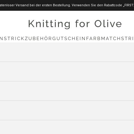
stenloser Versand bei der ersten Bestellung. Verwenden Sie den Rabattcode „FIRST
knittingforolive.com
N
STRICKZUBEHÖR
GUTSCHEIN
FARBMATCH
STR