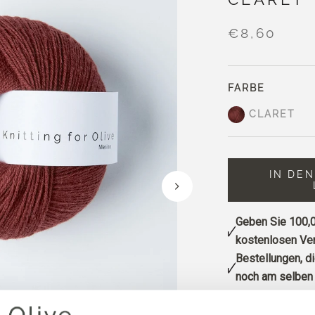
€8,60
FARBE
CLARET
IN DE
Geben Sie
100,0
kostenlosen Ver
Bestellungen, d
noch am selben 
Claret ist ein tie