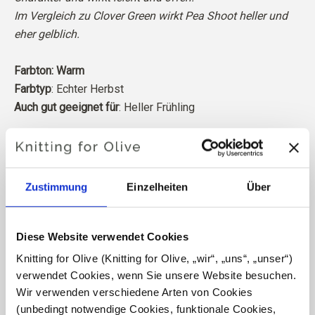
Im Vergleich zu Clover Green wirkt Pea Shoot heller und
eher gelblich.
Farbton: Warm
Farbtyp
: Echter Herbst
Auch gut geeignet für
: Heller Frühling
Unsere Merinowolle stammt von Schafen, die in
Patagonien gezüchtet wurden, wo das Mulesing nicht
praktiziert wird. Die Wolle kann direkt zu der Farm
Zustimmung
Einzelheiten
Über
zurückverfolgt werden, von der sie stammt. Auf diese
Weise wissen wir genau, von welcher Farm, welchem
Bauern und welchem Schaf unsere Wolle stammt.
Diese Website verwendet Cookies
Knitting for Olive (Knitting for Olive, „wir“, „uns“, „unser“) 
Merinowolle hat viele hervorragende Eigenschaften. Sie
verwendet Cookies, wenn Sie unsere Website besuchen. 
ist temperaturregulierend. Das heißt, die Wolle hält
Wir verwenden verschiedene Arten von Cookies 
unseren Körper bei kaltem Wetter warm und gibt bei
(unbedingt notwendige Cookies, funktionale Cookies, 