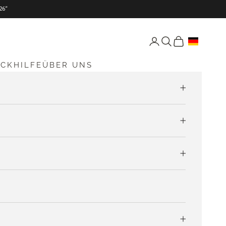
26“
Seite Konto öffnen
Suche öffnen
Warenkorb öff
ICKHILFE
ÜBER UNS