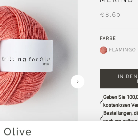
€8,60
FARBE
FLAMINGO
IN DE
Geben Sie
100,0
kostenlosen Ver
Bestellungen, d
noch am selben 
Flamingo ist ein