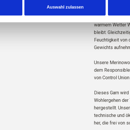
Merinowolle hat v
Auswahl zulassen
ist temperaturregu
unseren Körper be
warmem Wetter Wä
bleibt. Gleichzeit
Feuchtigkeit von 
Gewichts aufnehm
Unsere Merinowol
dem Responsible W
von Control Union
Dieses Garn wird 
Wohlergehen der 
hergestellt. Unse
technische und ök
her, die frei von 