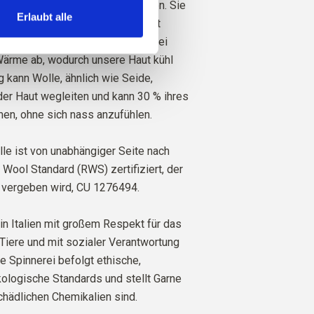
iele hervorragende Eigenschaften. Sie
Erlaubt alle
lierend. Das heißt, die Wolle hält
i kaltem Wetter warm und gibt bei
rme ab, wodurch unsere Haut kühl
ig kann Wolle, ähnlich wie Seide,
der Haut wegleiten und kann 30 % ihres
en, ohne sich nass anzufühlen.
le ist von unabhängiger Seite nach
ool Standard (RWS) zertifiziert, der
 vergeben wird,
CU 1276494.
in Italien mit großem Respekt für das
Tiere und mit sozialer Verantwortung
re Spinnerei befolgt ethische,
ologische Standards und stellt Garne
schädlichen Chemikalien sind.