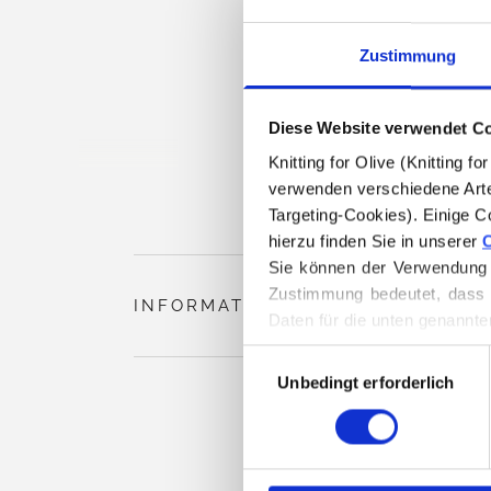
Zustimmung
Diese Website verwendet C
Knitting for Olive (Knitting 
verwenden verschiedene Arte
Targeting-Cookies). Einige C
hierzu finden Sie in unserer 
C
Sie können der Verwendung v
Zustimmung bedeutet, dass 
INFORMATIONEN ZUM PRODUKT
Daten für die unten genannte
Sie können Ihre Einwilligung
Auswahl
Löschen von Cookies finden.
Unbedingt erforderlich
mit
Zustimmung