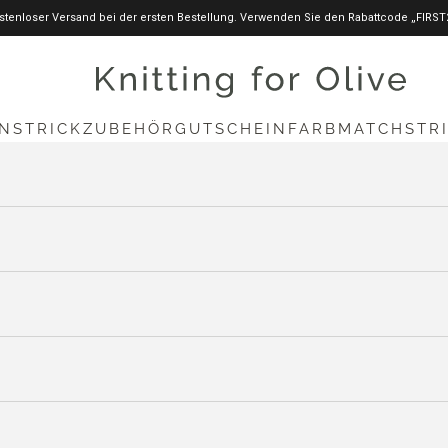
stenloser Versand bei der ersten Bestellung. Verwenden Sie den Rabattcode „FIRST
knittingforolive.com
N
STRICKZUBEHÖR
GUTSCHEIN
FARBMATCH
STR