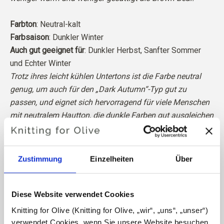
Farbton
: Neutral-kalt
Farbsaison
: Dunkler Winter
Auch gut geeignet für
: Dunkler Herbst, Sanfter Sommer
und
Echter Winter
Trotz ihres leicht kühlen Untertons ist die Farbe neutral
genug, um auch für den „Dark Autumn“-Typ gut zu
passen, und eignet sich hervorragend für viele Menschen
mit neutralem Hautton, die dunkle Farben gut ausgleichen
können.
Unsere Merinowolle stammt von Schafen, die in
Zustimmung
Einzelheiten
Über
Patagonien gezüchtet wurden, wo das Mulesing nicht
praktiziert wird. Die Wolle kann direkt zu der Farm
zurückverfolgt werden, von der sie stammt. Auf diese
Diese Website verwendet Cookies
Weise wissen wir genau, von welcher Farm, welchem
Knitting for Olive (Knitting for Olive, „wir“, „uns“, „unser“) 
Bauern und welchem Schaf unsere Wolle stammt.
verwendet Cookies, wenn Sie unsere Website besuchen. 