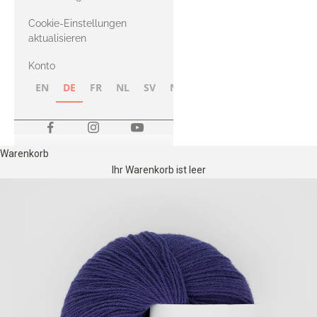
Merino
Cookie-Einstellungen
aktualisieren
Konto
EN
DE
FR
NL
SV
NB
FI
Warenkorb
Ihr Warenkorb ist leer