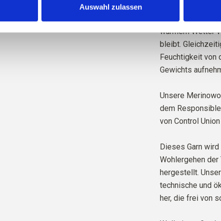
ist temperaturregu
Auswahl zulassen
unseren Körper be
warmem Wetter Wä
bleibt. Gleichzeit
Feuchtigkeit von 
Gewichts aufnehm
Unsere Merinowol
dem Responsible W
von Control Union
Dieses Garn wird 
Wohlergehen der 
hergestellt. Unse
technische und ök
her, die frei von 