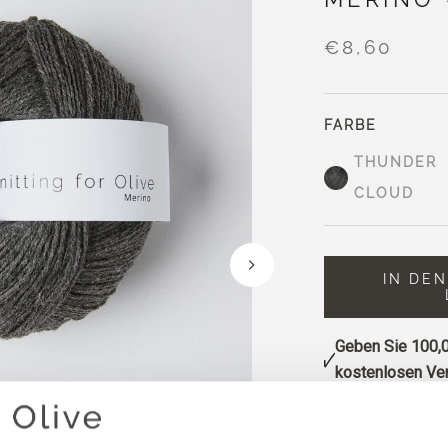
€8,60
FARBE
THUNDER
CLOUD
IN DE
Geben Sie
100,0
kostenlosen Ver
Bestellungen, d
noch am selben 