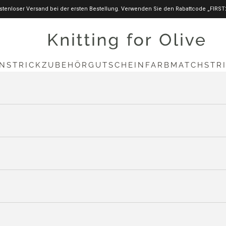
stenloser Versand bei der ersten Bestellung. Verwenden Sie den Rabattcode „FIRST
knittingforolive.com
N
STRICKZUBEHÖR
GUTSCHEIN
FARBMATCH
STR