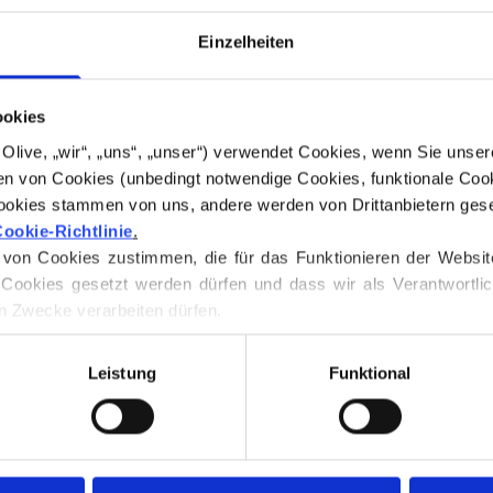
Thunder Cloud ei
Einzelheiten
und einem dezent
Es tendiert eher z
tief und gedämpft
ookies
for Olive, „wir“, „uns“, „unser“) verwendet Cookies, wenn Sie uns
Farbton: neutral
n von Cookies (unbedingt notwendige Cookies, funktionale Cook
Farbtyp
: Dunkler 
ookies stammen von uns, andere werden von Drittanbietern geset
Passt auch gut z
ookie-Richtlinie
.
on Cookies zustimmen, die für das Funktionieren der Website ni
Unsere Merinowol
Cookies gesetzt werden dürfen und dass wir als Verantwortlic
Patagonien gezüc
n Zwecke verarbeiten dürfen.
praktiziert wird. 
 jederzeit über unsere 
Cookie-Richtlinie
, wo Sie auch Inform
zurückverfolgt we
Leistung
Funktional
Weise wissen wir
Bauern und welch
Merinowolle hat v