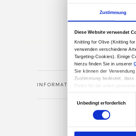
Zustimmung
Diese Website verwendet C
Knitting for Olive (Knitting 
verwenden verschiedene Arte
Targeting-Cookies). Einige C
hierzu finden Sie in unserer 
C
Sie können der Verwendung v
Zustimmung bedeutet, dass 
INFORMATIONEN ZUM PRODUKT
Daten für die unten genannte
Sie können Ihre Einwilligung
Auswahl
Löschen von Cookies finden.
Unbedingt erforderlich
mit
Zustimmung