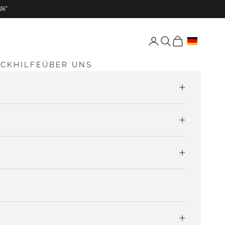
26“
Seite Konto öffnen
Suche öffnen
Warenkorb öff
ICKHILFE
ÜBER UNS