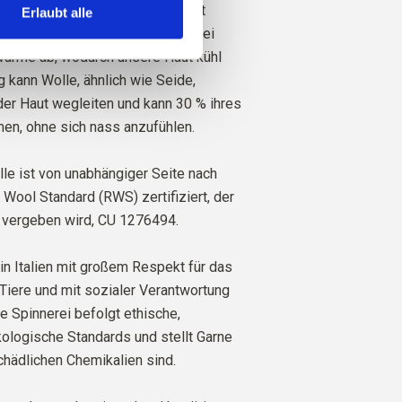
lierend. Das heißt, die Wolle hält
Erlaubt alle
i kaltem Wetter warm und gibt bei
rme ab, wodurch unsere Haut kühl
ig kann Wolle, ähnlich wie Seide,
der Haut wegleiten und kann 30 % ihres
en, ohne sich nass anzufühlen.
le ist von unabhängiger Seite nach
ool Standard (RWS) zertifiziert, der
 vergeben wird,
CU 1276494.
in Italien mit großem Respekt für das
Tiere und mit sozialer Verantwortung
re Spinnerei befolgt ethische,
ologische Standards und stellt Garne
schädlichen Chemikalien sind.