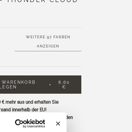
WEITERE 97 FARBEN
ANZEIGEN
N WARENKORB
8,60
LEGEN
€
 €
mehr aus und erhalten Sie
sand innerhalb der EU!
ie vor 13 Uhr MEZ eingehen, werden
Tag versandt.