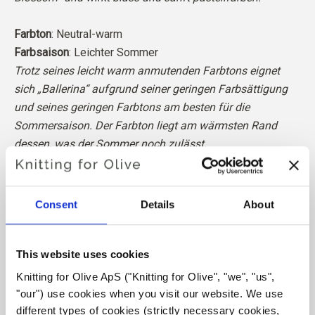
Farbton
: Neutral-warm
Farbsaison
: Leichter Sommer
Trotz seines leicht warm anmutenden Farbtons eignet
sich „Ballerina“ aufgrund seiner geringen Farbsättigung
und seines geringen Farbtons am besten für die
Sommersaison. Der Farbton liegt am wärmsten Rand
dessen, was der Sommer noch zulässt.
Unsere Merinowolle stammt von Schafen, die in
Patagonien gezüchtet wurden, wo das Mulesing nicht
Consent
Details
About
praktiziert wird. Die Wolle kann direkt zu der Farm
zurückverfolgt werden, von der sie stammt. Auf diese
Weise wissen wir genau, von welcher Farm, welchem
This website uses cookies
Bauern und welchem Schaf unsere Wolle stammt.
Knitting for Olive ApS ("Knitting for Olive", "we", "us", 
"our") use cookies when you visit our website. We use 
Merinowolle hat viele hervorragende Eigenschaften. Sie
different types of cookies (strictly necessary cookies, 