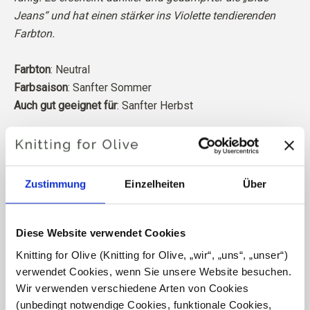
Jeans“ und hat einen stärker ins Violette tendierenden
Farbton.
Farbton
: Neutral
Farbsaison
: Sanfter Sommer
Auch gut geeignet für
: Sanfter Herbst
Unsere Merinowolle stammt von Schafen, die in
Patagonien gezüchtet wurden, wo das Mulesing nicht
praktiziert wird. Die Wolle kann direkt zu der Farm
Zustimmung
Einzelheiten
Über
zurückverfolgt werden, von der sie stammt. Auf diese
Weise wissen wir genau, von welcher Farm, welchem
Bauern und welchem Schaf unsere Wolle stammt.
Diese Website verwendet Cookies
Knitting for Olive (Knitting for Olive, „wir“, „uns“, „unser“) 
Merinowolle hat viele hervorragende Eigenschaften. Sie
verwendet Cookies, wenn Sie unsere Website besuchen. 
ist temperaturregulierend. Das heißt, die Wolle hält
Wir verwenden verschiedene Arten von Cookies 
unseren Körper bei kaltem Wetter warm und gibt bei
(unbedingt notwendige Cookies, funktionale Cookies, 