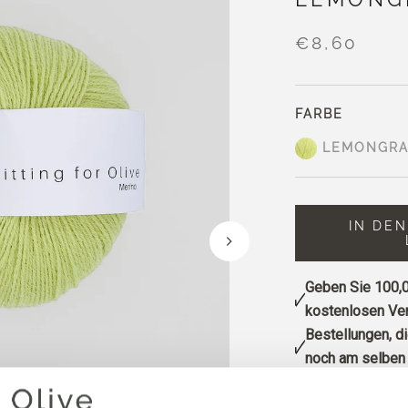
€8,60
FARBE
LEMONGRA
IN DE
Geben Sie
100,0
kostenlosen Ver
Bestellungen, d
noch am selben 
Lemongrass ein h