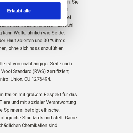
iele hervorragende Eigenschaften. Sie
lierend. Das heißt, die Wolle hält
Erlaubt alle
i kaltem Wetter warm und gibt bei
rme ab, wodurch unsere Haut kühl
ig kann Wolle, ähnlich wie Seide,
der Haut ableiten und 30 % ihres
en, ohne sich nass anzufühlen.
le ist von unabhängiger Seite nach
Wool Standard (RWS) zertifiziert,
ntrol Union,
CU 1276494.
in Italien mit großem Respekt für das
Tiere und mit sozialer Verantwortung
re Spinnerei befolgt ethische,
ologische Standards und stellt Garne
schädlichen Chemikalien sind.