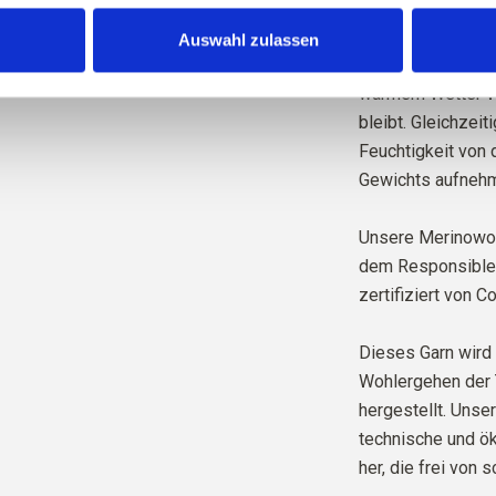
Merinowolle hat v
ist temperaturregu
Auswahl zulassen
unseren Körper be
warmem Wetter Wä
bleibt. Gleichzeit
Feuchtigkeit von 
Gewichts aufnehm
Unsere Merinowol
dem Responsible 
zertifiziert von Co
Dieses Garn wird 
Wohlergehen der 
hergestellt. Unse
technische und ök
her, die frei von 