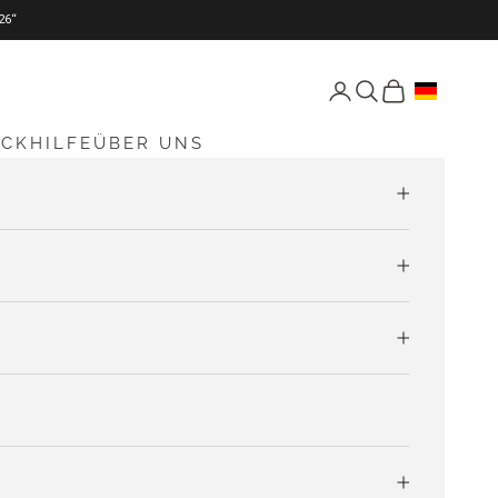
26“
Seite Konto öffnen
Suche öffnen
Warenkorb öff
ICKHILFE
ÜBER UNS