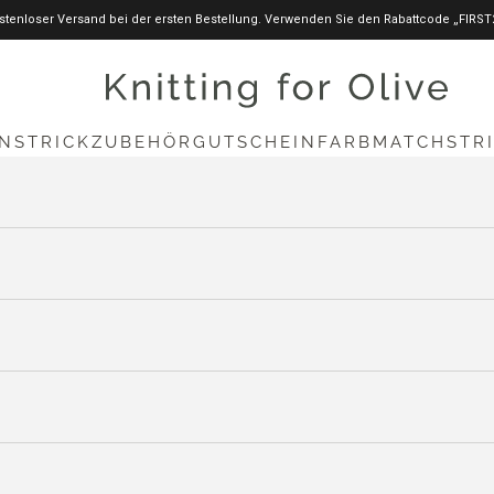
stenloser Versand bei der ersten Bestellung. Verwenden Sie den Rabattcode „FIRST
knittingforolive.com
N
STRICKZUBEHÖR
GUTSCHEIN
FARBMATCH
STR