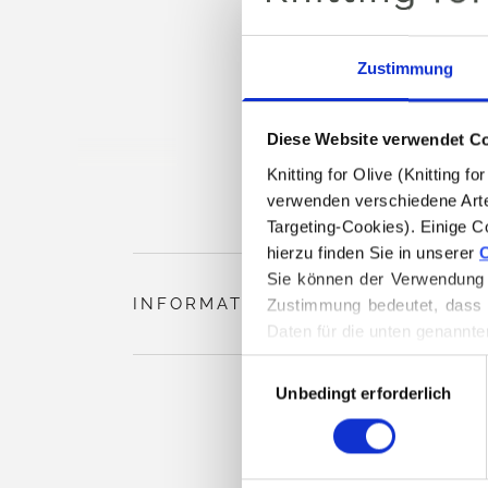
Zustimmung
Diese Website verwendet C
Knitting for Olive (Knitting 
verwenden verschiedene Arte
Targeting-Cookies). Einige C
hierzu finden Sie in unserer 
C
Sie können der Verwendung v
INFORMATIONEN ZUM PRODUKT
Zustimmung bedeutet, dass 
Daten für die unten genannte
Sie können Ihre Einwilligung
Auswahl
Löschen von Cookies finden.
Unbedingt erforderlich
mit
Zustimmung