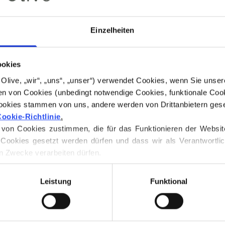
Untertönen. Es li
klassischen Limet
Einzelheiten
frisch und zart.
Die Merinowolle 
weniger grün als 
ookies
for Olive, „wir“, „uns“, „unser“) verwendet Cookies, wenn Sie uns
Farbton: Warm
n von Cookies (unbedingt notwendige Cookies, funktionale Cook
Farbsaison
: Echt
ookies stammen von uns, andere werden von Drittanbietern geset
Auch schön für
: 
ookie-Richtlinie
.
on Cookies zustimmen, die für das Funktionieren der Website ni
Unsere Merinowol
Cookies gesetzt werden dürfen und dass wir als Verantwortlic
Patagonien gezüc
n Zwecke verarbeiten dürfen.
praktiziert wird. 
 jederzeit über unsere 
Cookie-Richtlinie
, wo Sie auch Inform
zurückverfolgt we
Leistung
Funktional
Weise wissen wir
Bauern und welch