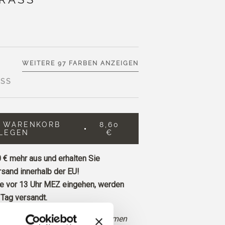
WEITERE 97 FARBEN ANZEIGEN
SS
N WARENKORB
8,60
LEGEN
€
 €
mehr aus und erhalten Sie
sand innerhalb der EU!
ie vor 13 Uhr MEZ eingehen, werden
Tag versandt.
elles, frisches Gelbgrün mit warmen