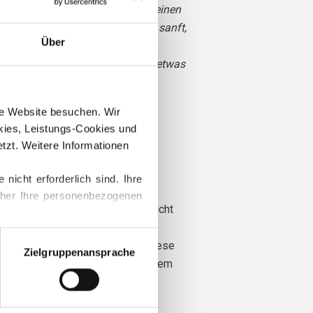
egt zwischen Gelb und Grün, hat einen
tencharakter und wirkt zugleich sanft,
Über
ist etwas weniger leuchtend und etwas
die Mohairwolle.
ere Website besuchen. Wir 
ies, Leistungs-Cookies und 
er Frühling
zt. Weitere Informationen 
Heller Frühling
cht erforderlich sind. Ihre 
le stammt von Schafen, die in
her Ihre personenbezogenen 
htet wurden, wo das Mulesing nicht
Die Wolle kann direkt zu der Farm
ationen zum Blockieren und 
rden, von der sie stammt. Auf diese
Zielgruppenansprache
 genau, von welcher Farm, welchem
em Schaf unsere Wolle stammt.