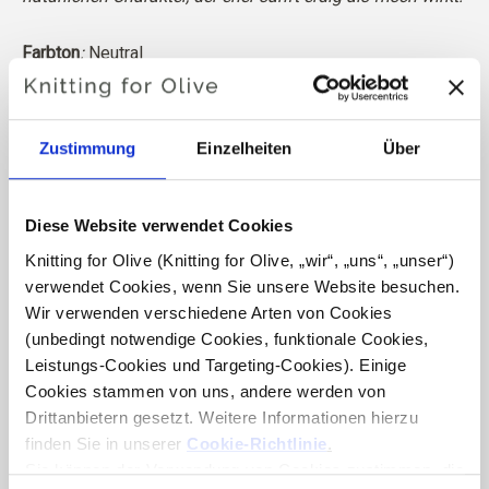
Farbton
:
Neutral
Farbsaison
:
Sanfter Herbst
Auch gut geeignet für
: Echter Herbst
und „Dark Autumn“
Zustimmung
Einzelheiten
Über
Merinowolle hat viele hervorragende Eigenschaften. Sie
ist temperaturregulierend. Das heißt, die Wolle hält
unseren Körper bei kaltem Wetter warm und gibt bei
Diese Website verwendet Cookies
warmem Wetter Wärme ab, wodurch unsere Haut kühl
Knitting for Olive (Knitting for Olive, „wir“, „uns“, „unser“) 
bleibt. Gleichzeitig kann Wolle, ähnlich wie Seide,
verwendet Cookies, wenn Sie unsere Website besuchen. 
Feuchtigkeit von der Haut wegleiten und kann 30 % ihres
Wir verwenden verschiedene Arten von Cookies 
Gewichts aufnehmen, ohne sich nass anzufühlen.
(unbedingt notwendige Cookies, funktionale Cookies, 
Leistungs-Cookies und Targeting-Cookies). Einige 
Cookies stammen von uns, andere werden von 
Unsere Merinowolle ist von unabhängiger Seite nach dem
Drittanbietern gesetzt. Weitere Informationen hierzu 
Responsible Wool Standard (RWS) zertifiziert, der von
finden Sie in unserer 
Cookie-Richtlinie
.
Control Union vergeben wird,
CU 1276494.
Sie können der Verwendung von Cookies zustimmen, die 
Dieses Garn wird in Italien mit großem Respekt für das