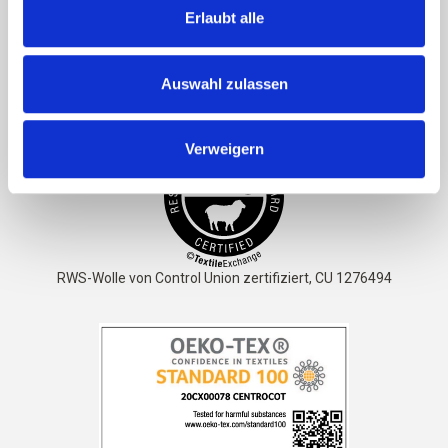
Wolle ist außerdem schmutzabweisend und benötigt nur
Erlaubt alle
wenig Pflege.
Auswahl zulassen
Das Garn ist
STANDARD 100 von OEKO-TEX® zertifiziert
Verweigern