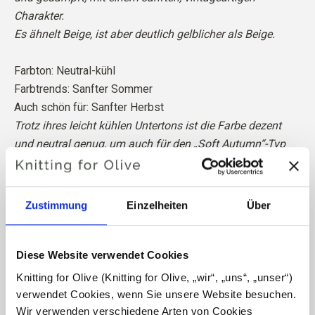
Charakter.
Es ähnelt Beige, ist aber deutlich gelblicher als Beige.
Farbton: Neutral-kühl
Farbtrends: Sanfter Sommer
Auch schön für: Sanfter Herbst
Trotz ihres leicht kühlen Untertons ist die Farbe dezent
und neutral genug, um auch für den „Soft Autumn“-Typ
gut zu passen.
Unsere Merinowolle stammt von Schafen, die in
Zustimmung
Einzelheiten
Über
Patagonien gezüchtet wurden, wo das Mulesing nicht
praktiziert wird. Die Wolle kann direkt zu der Farm
zurückverfolgt werden, von der sie stammt. Auf diese
Diese Website verwendet Cookies
Weise wissen wir genau, von welcher Farm, welchem
Knitting for Olive (Knitting for Olive, „wir“, „uns“, „unser“) 
Bauern und welchem Schaf unsere Wolle stammt.
verwendet Cookies, wenn Sie unsere Website besuchen. 
Merinowolle hat viele hervorragende Eigenschaften. Sie
Wir verwenden verschiedene Arten von Cookies 