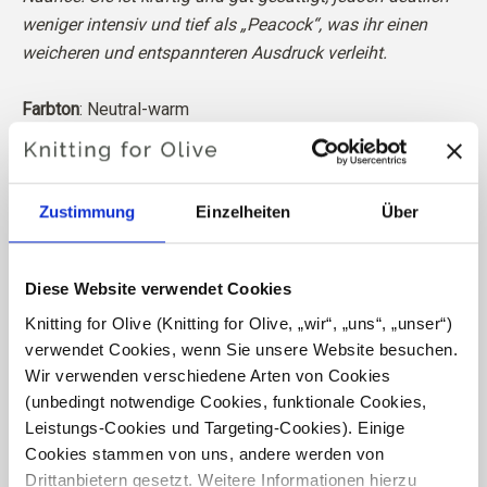
weniger intensiv und tief als „Peacock“, was ihr einen
weicheren und entspannteren Ausdruck verleiht.
Farbton
: Neutral-warm
Farbsaison
: Dunkler Herbst
Auch gut geeignet für
: Echter Herbst
Zustimmung
Einzelheiten
Über
Unsere Merinowolle stammt von Schafen, die in
Patagonien gezüchtet wurden, wo das Mulesing nicht
praktiziert wird. Die Wolle kann direkt zu der Farm
Diese Website verwendet Cookies
zurückverfolgt werden, von der sie stammt. Auf diese
Knitting for Olive (Knitting for Olive, „wir“, „uns“, „unser“) 
Weise wissen wir genau, von welcher Farm, welchem
verwendet Cookies, wenn Sie unsere Website besuchen. 
Bauern und welchem Schaf unsere Wolle stammt.
Wir verwenden verschiedene Arten von Cookies 
(unbedingt notwendige Cookies, funktionale Cookies, 
Merinowolle hat viele hervorragende Eigenschaften. Sie
Leistungs-Cookies und Targeting-Cookies). Einige 
ist temperaturregulierend. Das heißt, die Wolle hält
Cookies stammen von uns, andere werden von 
unseren Körper bei kaltem Wetter warm und gibt bei
Drittanbietern gesetzt. Weitere Informationen hierzu 