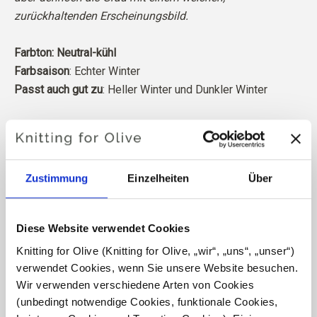
zurückhaltenden Erscheinungsbild.
Farbton: Neutral-kühl
Farbsaison
: Echter Winter
Passt auch gut zu
: Heller Winter und Dunkler Winter
Unsere Merinowolle stammt von Schafen aus Patagonien,
wo kein Mulesing praktiziert wird. Die Wolle lässt sich
direkt bis zu dem Bauernhof zurückverfolgen, von dem sie
Zustimmung
Einzelheiten
Über
stammt. Auf diese Weise wissen wir genau, welcher
Bauernhof, welche Landwirte und welche Schafe unsere
Wolle produziert haben.
Diese Website verwendet Cookies
Knitting for Olive (Knitting for Olive, „wir“, „uns“, „unser“) 
Merinowolle hat viele hervorragende Eigenschaften. Sie
verwendet Cookies, wenn Sie unsere Website besuchen. 
ist temperaturregulierend. Das heißt, die Wolle hält
Wir verwenden verschiedene Arten von Cookies 
unseren Körper bei kaltem Wetter warm und gibt bei
(unbedingt notwendige Cookies, funktionale Cookies, 
warmem Wetter Wärme ab, wodurch unsere Haut kühl