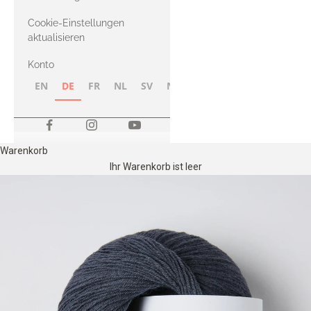
Merino
Cookie-Einstellungen
aktualisieren
Konto
EN
DE
FR
NL
SV
NB
FI
Warenkorb
Ihr Warenkorb ist leer