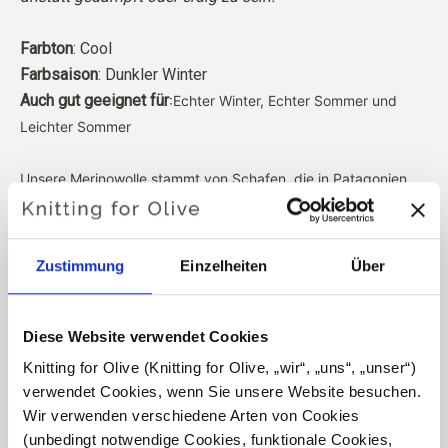
Farbton
: Cool
Farbsaison
: Dunkler Winter
Auch gut geeignet für
:Echter Winter, Echter Sommer und
Leichter Sommer
Unsere Merinowolle stammt von Schafen, die in Patagonien
gezüchtet wurden, wo das Mulesing nicht praktiziert wird. Die
Wolle kann direkt zu der Farm zurückverfolgt werden, von der
sie stammt. Auf diese Weise wissen wir genau, von welcher
Zustimmung
Einzelheiten
Über
Farm, welchem Bauern und welchem Schaf unsere Wolle
stammt.
Diese Website verwendet Cookies
Merinowolle hat viele hervorragende Eigenschaften. Sie
Knitting for Olive (Knitting for Olive, „wir“, „uns“, „unser“) 
ist temperaturregulierend. Das heißt, die Wolle hält
verwendet Cookies, wenn Sie unsere Website besuchen. 
unseren Körper bei kaltem Wetter warm und gibt bei
Wir verwenden verschiedene Arten von Cookies 
warmem Wetter Wärme ab, wodurch unsere Haut kühl
(unbedingt notwendige Cookies, funktionale Cookies, 