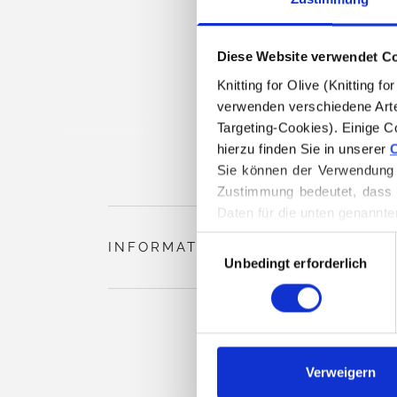
Diese Website verwendet C
Knitting for Olive (Knitting 
verwenden verschiedene Arte
Targeting-Cookies). Einige C
hierzu finden Sie in unserer 
C
Sie können der Verwendung v
Zustimmung bedeutet, dass 
Daten für die unten genannte
Sie können Ihre Einwilligung
Auswahl
INFORMATIONEN ZUM PRODUKT
Löschen von Cookies finden.
Unbedingt erforderlich
mit
Zustimmung
Verweigern