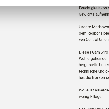
bleibt. Gleichzeit
Feuchtigkeit von 
Gewichts aufnehm
Unsere Merinowol
dem Responsible W
von Control Union
Dieses Garn wird 
Wohlergehen der 
hergestellt. Unse
technische und ök
her, die frei von 
Wolle ist außerd
wenig Pflege.