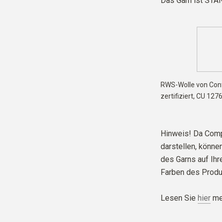
Das Garn ist
STAN
RWS-Wolle von Cont
zertifiziert,
CU 127
Hinweis! Da Comp
darstellen, können
des Garns auf Ih
Farben des Produ
Lesen Sie
hier
meh