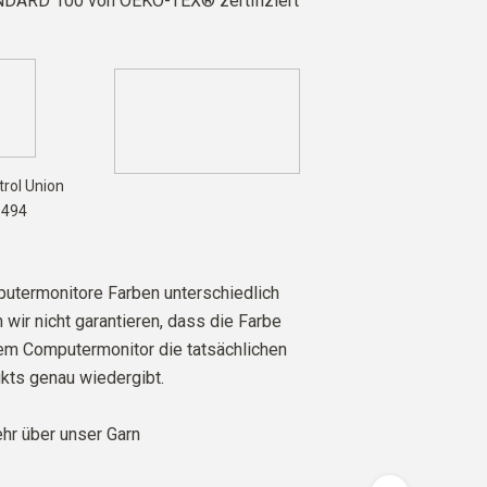
DARD 100 von OEKO-TEX® zertifiziert
rol Union
6494
utermonitore Farben unterschiedlich
 wir nicht garantieren, dass die Farbe
rem Computermonitor die tatsächlichen
kts genau wiedergibt.
r über unser Garn