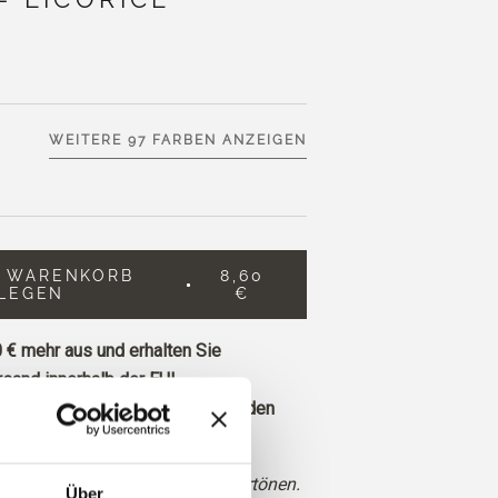
WEITERE 97 FARBEN ANZEIGEN
N WARENKORB
8,60
LEGEN
€
 €
mehr aus und erhalten Sie
sand innerhalb der EU!
ie vor 13 Uhr MEZ eingehen, werden
Tag versandt.
sisches Schwarz mit kühlen Untertönen.
Über