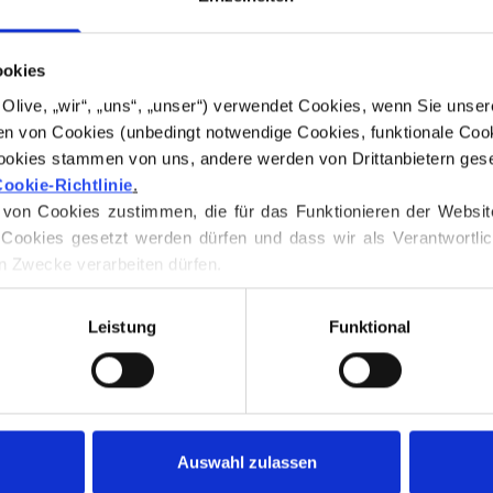
Farbton: Kalt
ookies
Farbtyp
: Echter W
Passt auch gut z
for Olive, „wir“, „uns“, „unser“) verwendet Cookies, wenn Sie uns
n von Cookies (unbedingt notwendige Cookies, funktionale Cook
Unsere Merinowol
ookies stammen von uns, andere werden von Drittanbietern geset
ookie-Richtlinie
.
Patagonien gezüc
on Cookies zustimmen, die für das Funktionieren der Website ni
praktiziert wird. 
Cookies gesetzt werden dürfen und dass wir als Verantwortlic
zurückverfolgt we
n Zwecke verarbeiten dürfen.
Weise wissen wir
 jederzeit über unsere 
Cookie-Richtlinie
, wo Sie auch Inform
Bauern und welch
Leistung
Funktional
Merinowolle hat v
ist temperaturregu
unseren Körper be
Auswahl zulassen
warmem Wetter Wä