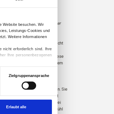
inter
u
: Dunkler Winter und Heller Winter
ere Website besuchen. Wir 
ies, Leistungs-Cookies und 
le stammt von Schafen, die in
zt. Weitere Informationen 
htet wurden, wo das Mulesing nicht
cht erforderlich sind. Ihre 
Die Wolle kann direkt zu der Farm
her Ihre personenbezogenen 
rden, von der sie stammt. Auf diese
 genau, von welcher Farm, welchem
ationen zum Blockieren und 
em Schaf unsere Wolle stammt.
Zielgruppenansprache
iele hervorragende Eigenschaften. Sie
lierend. Das heißt, die Wolle hält
i kaltem Wetter warm und gibt bei
Erlaubt alle
rme ab, wodurch unsere Haut kühl