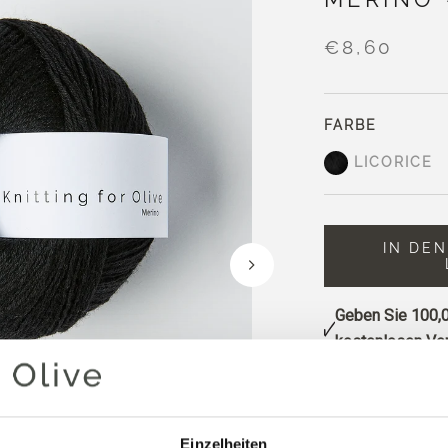
€8,60
FARBE
LICORICE
IN DE
Geben Sie
100,0
kostenlosen Ver
Bestellungen, d
noch am selben 
Licorice ein klas
Einzelheiten