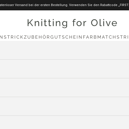
stenloser Versand bei der ersten Bestellung. Verwenden Sie den Rabattcode „FIRST
knittingforolive.com
N
STRICKZUBEHÖR
GUTSCHEIN
FARBMATCH
STR