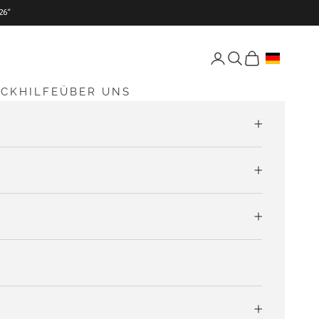
26“
Seite Konto öffnen
Suche öffnen
Warenkorb öff
ICKHILFE
ÜBER UNS