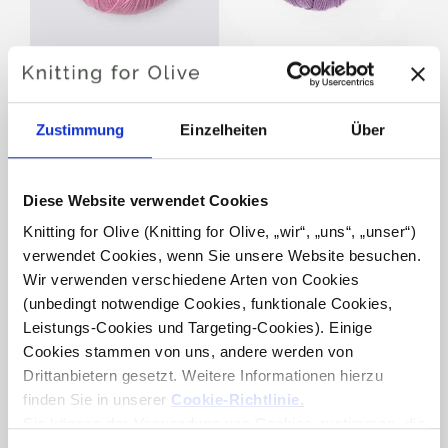
KNITTING FOR OLIVE
KNITTING FOR OLIVE
COTTON MERINO -
COTTON MERINO -
JAPANESE ANEMONE
ARTISCHOCKENVIOLETT
Zustimmung
Einzelheiten
Über
SALE PRICE
SALE PRICE
€8,60
€8,60
Diese Website verwendet Cookies
Knitting for Olive (Knitting for Olive, „wir“, „uns“, „unser“) 
verwendet Cookies, wenn Sie unsere Website besuchen. 
Wir verwenden verschiedene Arten von Cookies 
(unbedingt notwendige Cookies, funktionale Cookies, 
Leistungs-Cookies und Targeting-Cookies). Einige 
Cookies stammen von uns, andere werden von 
KNITTING FOR OLIVE
KNITTING FOR OLIVE
Drittanbietern gesetzt. Weitere Informationen hierzu 
COTTON MERINO -
COTTON MERINO -
BLUEBERRY ICE CREAM
LAVENDELBLAU
finden Sie in unserer 
Cookie-Richtlinie
.
SALE PRICE
SALE PRICE
€8,60
€8,60
Sie können der Verwendung von Cookies zustimmen, die 
für das Funktionieren der Website nicht erforderlich sind. 