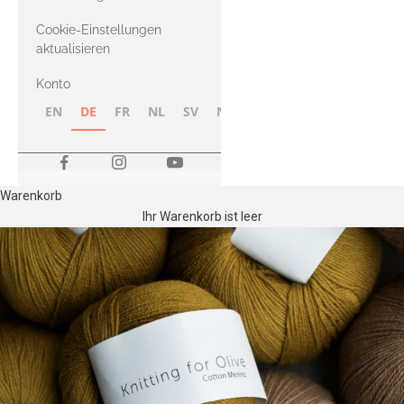
Merino
Cookie-Einstellungen
aktualisieren
Konto
EN
DE
FR
NL
SV
NB
FI
Warenkorb
Ihr Warenkorb ist leer