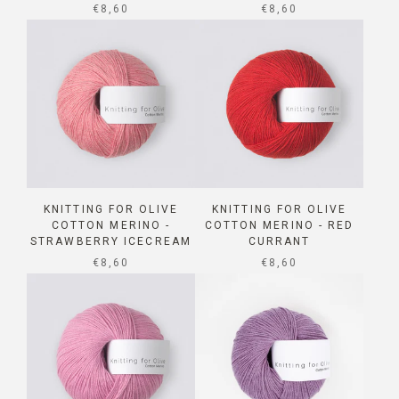
SALE PRICE
SALE PRICE
€8,60
€8,60
KNITTING FOR OLIVE
KNITTING FOR OLIVE
COTTON MERINO -
COTTON MERINO - RED
STRAWBERRY ICECREAM
CURRANT
SALE PRICE
SALE PRICE
€8,60
€8,60