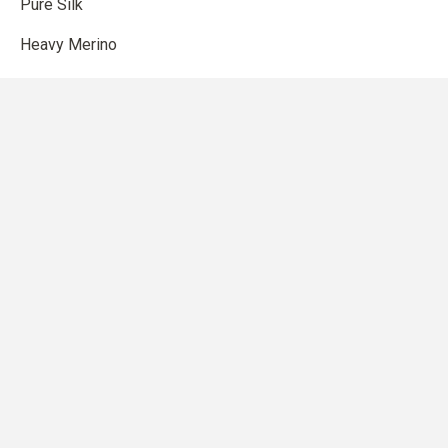
Pure Silk
Heavy Merino
SHOP
Anleitungen
Strickzubehör
Gutschein
Farbmatch
EUR