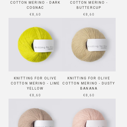
COTTON MERINO - DARK
COTTON MERINO -
COGNAC
BUTTERCUP
SALE PRICE
SALE PRICE
€8,60
€8,60
KNITTING FOR OLIVE
KNITTING FOR OLIVE
COTTON MERINO - LIME
COTTON MERINO - DUSTY
YELLOW
BANANA
SALE PRICE
SALE PRICE
€8,60
€8,60