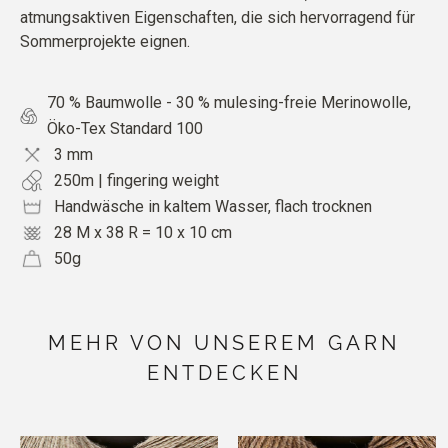
atmungsaktiven Eigenschaften, die sich hervorragend für
Sommerprojekte eignen.
70 % Baumwolle - 30 % mulesing-freie Merinowolle,
Öko-Tex Standard 100
3 mm
250m | fingering weight
Handwäsche in kaltem Wasser, flach trocknen
28 M x 38 R = 10 x 10 cm
50g
MEHR VON UNSEREM GARN
ENTDECKEN