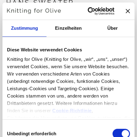
HANS SWEATER
€6,60
Zustimmung
Einzelheiten
Über
SPRACHE
DEUTSCH
Diese Website verwendet Cookies
Knitting for Olive (Knitting for Olive, „wir“, „uns“, „unser“) 
verwendet Cookies, wenn Sie unsere Website besuchen. 
Wir verwenden verschiedene Arten von Cookies 
Möchten Sie Garn kaufen?
(unbedingt notwendige Cookies, funktionale Cookies, 
Leistungs-Cookies und Targeting-Cookies). Einige 
ICH MÖCHTE GERNE GARN FÜR DIE ANLEITUNG
Cookies stammen von uns, andere werden von 
Drittanbietern gesetzt. Weitere Informationen hierzu 
finden Sie in unserer 
Cookie-Richtlinie
.
6 MONATE
9 MONATE
12 MONATE
IN DEN WARENKORB LEGEN
€6,60
Geben Sie
100,0 €
mehr aus und erhalten Sie
Sie können der Verwendung von Cookies zustimmen, die 
für das Funktionieren der Website nicht erforderlich sind. 
kostenlosen Versand innerhalb der EU!
18 MONATE
2 JAHRE
4 JAHRE
Auswahl
Ihre Zustimmung bedeutet, dass Cookies gesetzt werden 
Unbedingt erforderlich
Bestellungen, die vor 13 Uhr MEZ eingehen, werden
mit