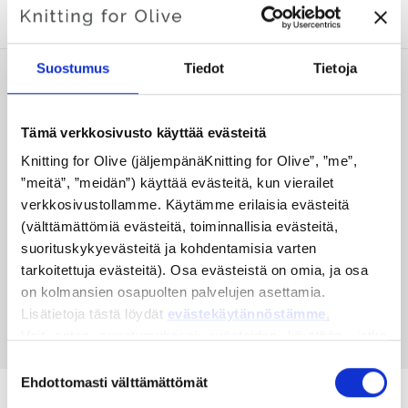
KANSSA.
Suostumus
Tiedot
Tietoja
Tämä verkkosivusto käyttää evästeitä
Knitting for Olive (jäljempänäKnitting for Olive”, ”me”, 
”meitä”, ”meidän”) käyttää evästeitä, kun vierailet 
verkkosivustollamme. Käytämme erilaisia evästeitä 
(välttämättömiä evästeitä, toiminnallisia evästeitä, 
suorituskykyevästeitä ja kohdentamisia varten 
tarkoitettuja evästeitä). Osa evästeistä on omia, ja osa 
KNITTING FOR OLIVE
on kolmansien osapuolten palvelujen asettamia. 
COMPATIBLE CASHMERE -
POWDER
Lisätietoja tästä löydät 
evästekäytännöstämme
.
SALE PRICE
€15,40
Voit antaa suostumuksesi evästeiden käyttöön, jotka 
eivät ole välttämättömiä verkkosivuston toiminnalle. 
Suostumuksen
Suostumuksesi tarkoittaa, että evästeitä voidaan 
Ehdottomasti välttämättömät
valinta
tallentaa ja että me, rekisterinpitäjänä, voimme käsitellä 