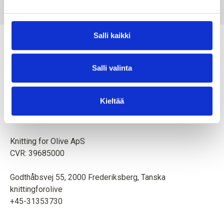
SALE PRICE
€8,30
Salli kaikki
Salli valinta
Äiti ja tytär luovat neulemalleja ja korkealaatuista lankaa
Kieltää
eläimiä ja ympäristöä kunnioittaen. Toimipaikka on
Kööpenhaminassa, Tanskassa.
Knitting for Olive ApS
CVR: 39685000
Godthåbsvej 55, 2000 Frederiksberg, Tanska
knittingforolive
+45-31353730