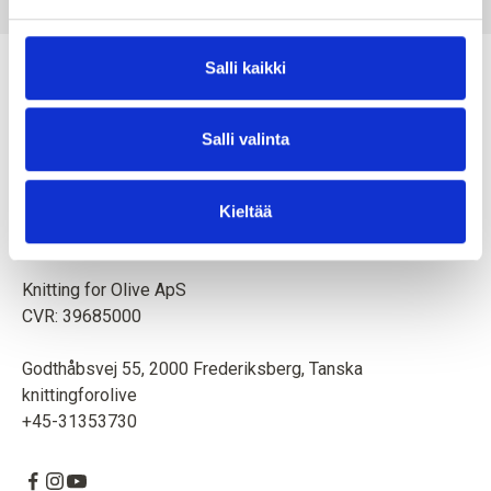
Salli kaikki
Salli valinta
Äiti ja tytär luovat neulemalleja ja korkealaatuista lankaa
eläimiä ja ympäristöä kunnioittaen. Toimipaikka on
Kieltää
Kööpenhaminassa, Tanskassa.
Knitting for Olive ApS
CVR: 39685000
Godthåbsvej 55, 2000 Frederiksberg, Tanska
knittingforolive
+45-31353730