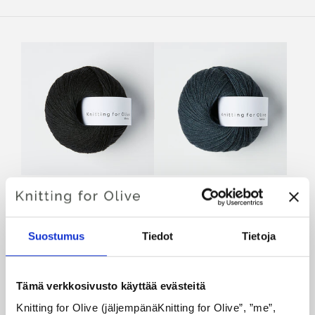
KNITTING FOR OLIVE
KNITTING FOR OLIVE
MERINO - LICORICE
MERINO - DEEP
PETROLEUM BLUE
SALE PRICE
€8,60
SALE PRICE
€8,60
Suostumus
Tiedot
Tietoja
Tämä verkkosivusto käyttää evästeitä
Knitting for Olive (jäljempänäKnitting for Olive”, ”me”, 