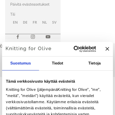
kanssa
Päivitä evästeasetukset
Tili
EN
DE
FR
NL
SV
NB
FI
Ostoskori
Ostoskorisi on tyhjä
Minun kokoni
Suostumus
Tiedot
Tietoja
Tämä kokoelma on tyhjä
JATKA OSTOKSIA
Tämä verkkosivusto käyttää evästeitä
Knitting for Olive (jäljempänäKnitting for Olive”, ”me”, 
”meitä”, ”meidän”) käyttää evästeitä, kun vierailet 
verkkosivustollamme. Käytämme erilaisia evästeitä 
(välttämättömiä evästeitä, toiminnallisia evästeitä, 
Äiti ja tytär luovat neulemalleja ja korkealaatuista lankaa
suorituskykyevästeitä ja kohdentamisia varten 