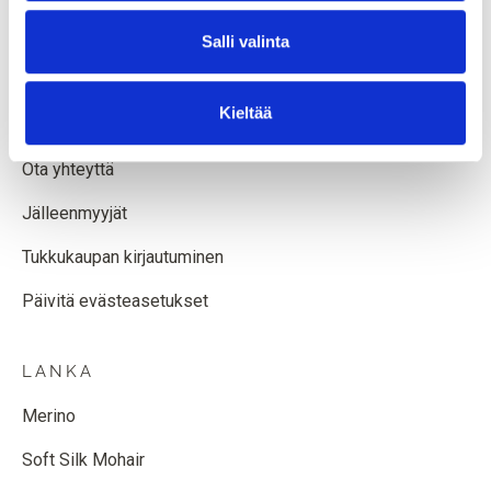
Säännöt ja ehdot
Salli valinta
Tietosuojakäytäntö
Kieltää
Evästekäytäntö
Ota yhteyttä
Jälleenmyyjät
Tukkukaupan kirjautuminen
Päivitä evästeasetukset
LANKA
Merino
Soft Silk Mohair