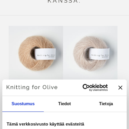
KANSSA.
KNITTING FOR OLIVE
KNITTING FOR OLIVE
SOFT SILK MOHAIR -
SOFT SILK MOHAIR -
MUSHROOM ROSE
POWDER
Suostumus
Tiedot
Tietoja
SALE PRICE
SALE PRICE
€10,10
€10,10
Tämä verkkosivusto käyttää evästeitä