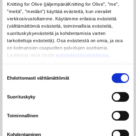
Knitting for Olive (jäljempänäKnitting for Olive”, ”me”, 
”meitä”, ”meidän”) käyttää evästeitä, kun vierailet 
verkkosivustollamme. Käytämme erilaisia evästeitä 
(välttämättömiä evästeitä, toiminnallisia evästeitä, 
suorituskykyevästeitä ja kohdentamisia varten 
tarkoitettuja evästeitä). Osa evästeistä on omia, ja osa 
KNITTING FOR OLIVE
KNITTING FOR OLIVE
on kolmansien osapuolten palvelujen asettamia. 
SOFT SILK MOHAIR -
SOFT SILK MOHAIR -
SOFT ROSE
CLOUD
Lisätietoja tästä löydät 
evästekäytännöstämme
.
SALE PRICE
SALE PRICE
€10,10
€10,10
Voit antaa suostumuksesi evästeiden käyttöön, jotka 
eivät ole välttämättömiä verkkosivuston toiminnalle. 
Suostumuksen
Suostumuksesi tarkoittaa, että evästeitä voidaan 
Ehdottomasti välttämättömät
valinta
tallentaa ja että me, rekisterinpitäjänä, voimme käsitellä 
henkilötietojasi alla mainittuihin tarkoituksiin.
Suorituskyky
Voit muuttaa tai peruuttaa suostumuksesi milloin tahansa 
evästekäytäntömme
, josta löydät myös tietoa 
evästeiden estämisestä ja poistamisesta.
Toiminnallinen
KNITTING FOR OLIVE
Kohdentaminen
SOFT SILK MOHAIR -