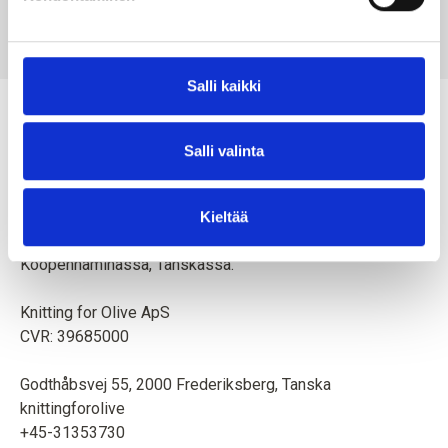
SPARROW
SALE PRICE
€10,10
Salli kaikki
Salli valinta
Äiti ja tytär luovat neulemalleja ja korkealaatuista lankaa
Kieltää
eläimiä ja ympäristöä kunnioittaen. Toimipaikka on
Kööpenhaminassa, Tanskassa.
Knitting for Olive ApS
CVR: 39685000
Godthåbsvej 55, 2000 Frederiksberg, Tanska
knittingforolive
+45-31353730