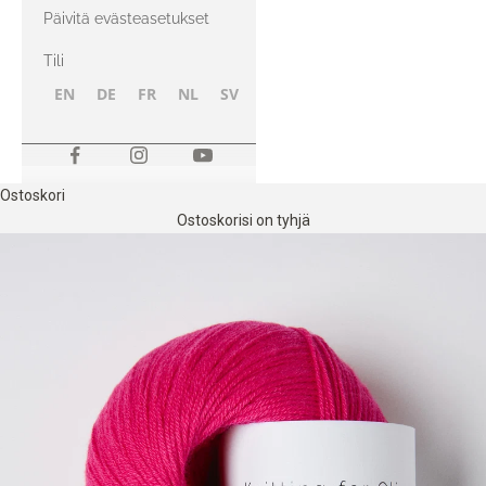
kanssa
Päivitä evästeasetukset
Tili
EN
DE
FR
NL
SV
NB
FI
Ostoskori
Ostoskorisi on tyhjä