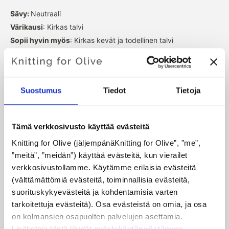
Sävy:
Neutraali
Värikausi
: Kirkas talvi
Sopii hyvin myös
: Kirkas kevät ja todellinen talvi
Merinovillamme on peräisin Patagonian alueella
kasvatetuista lampaista, joilla ei käytetä muulia. Villa
Suostumus
Tiedot
Tietoja
voidaan jäljittää suoraan tilalle, jolta se on peräisin. Näin
tiedämme tarkalleen, miltä tilalta, miltä viljelijöiltä ja miltä
lampaalta villamme on peräisin.
Tämä verkkosivusto käyttää evästeitä
Knitting for Olive (jäljempänäKnitting for Olive”, ”me”, 
Merinovillalla on monia erinomaisia ominaisuuksia. Se
”meitä”, ”meidän”) käyttää evästeitä, kun vierailet 
säätelee lämpötilaa. Toisin sanoen villa pitää kehomme
verkkosivustollamme. Käytämme erilaisia evästeitä 
lämpimänä kylmällä säällä ja luovuttaa lämpöä lämpimällä
(välttämättömiä evästeitä, toiminnallisia evästeitä, 
säällä pitäen ihomme viileänä. Samaan aikaan villa, kuten
suorituskykyevästeitä ja kohdentamisia varten 
silkki, pystyy siirtämään kosteuden pois iholta ja imemään
tarkoitettuja evästeitä). Osa evästeistä on omia, ja osa 
30 % painostaan tuntematta itseään märäksi.
on kolmansien osapuolten palvelujen asettamia. 
Lisätietoja tästä löydät 
evästekäytännöstämme
.