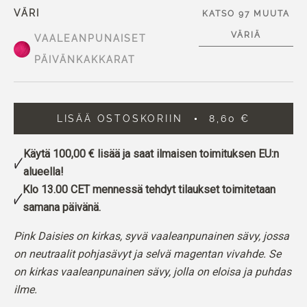
VÄRI
KATSO 97 MUUTA
VÄRIÄ
VAALEANPUNAISET
PÄIVÄNKAKKARAT
LISÄÄ OSTOSKORIIN
8,60 €
Käytä
100,00 €
lisää ja saat ilmaisen toimituksen EU:n
alueella!
Klo 13.00 CET mennessä tehdyt tilaukset toimitetaan
samana päivänä.
Pink Daisies on kirkas, syvä vaaleanpunainen sävy, jossa
on neutraalit pohjasävyt ja selvä magentan vivahde. Se
on kirkas vaaleanpunainen sävy, jolla on eloisa ja puhdas
ilme.