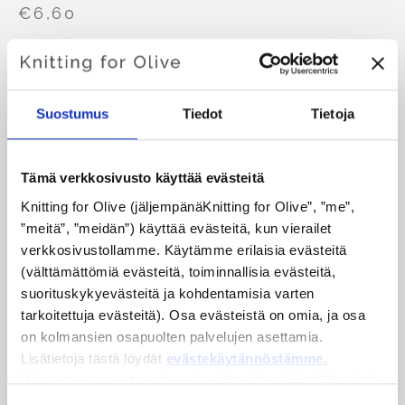
€6,60
KIELI
VALITSE KIELI
Suostumus
Tiedot
Tietoja
Tämä verkkosivusto käyttää evästeitä
Langan osto?
Knitting for Olive (jäljempänäKnitting for Olive”, ”me”, 
”meitä”, ”meidän”) käyttää evästeitä, kun vierailet 
HALUAISIN OSTAA LANKAA KAAVAA VARTEN.
verkkosivustollamme. Käytämme erilaisia evästeitä 
(välttämättömiä evästeitä, toiminnallisia evästeitä, 
XS
S
M
L
XL
2XL
3XL
suorituskykyevästeitä ja kohdentamisia varten 
LISÄÄ OSTOSKORIIN
tarkoitettuja evästeitä). Osa evästeistä on omia, ja osa 
Käytä
100,00 €
lisää ja saat ilmaisen toimituksen EU:n
on kolmansien osapuolten palvelujen asettamia. 
4XL
alueella!
Lisätietoja tästä löydät 
evästekäytännöstämme
.
Ennen klo 13.00 CET tehdyt tilaukset toimitetaan samana
Fern Sweater on jokapäiväinen villapaita talvipäiviin, jossa
Voit antaa suostumuksesi evästeiden käyttöön, jotka 
päivänä!
yhdistyvät toiminnallisuus ja tyylikkyys ilman raskaiden
eivät ole välttämättömiä verkkosivuston toiminnalle. 