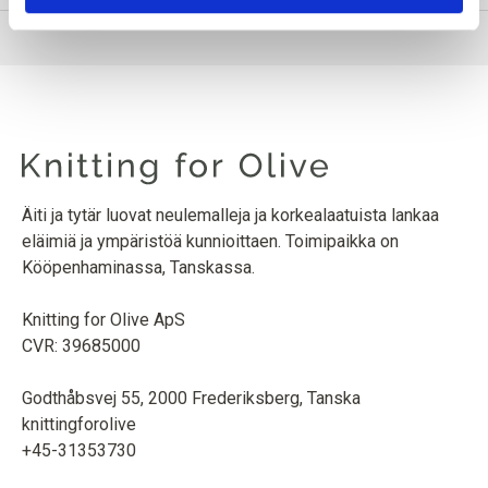
Äiti ja tytär luovat neulemalleja ja korkealaatuista lankaa
eläimiä ja ympäristöä kunnioittaen. Toimipaikka on
Kööpenhaminassa, Tanskassa.
Knitting for Olive ApS
CVR: 39685000
Godthåbsvej 55, 2000 Frederiksberg, Tanska
knittingforolive
+45-31353730