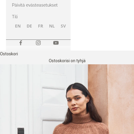
kanssa
Päivitä evästeasetukset
Tili
EN
DE
FR
NL
SV
NB
FI
Ostoskori
Ostoskorisi on tyhjä