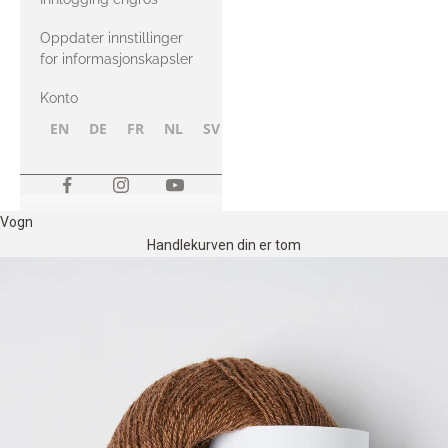
Oppdater innstillinger
for informasjonskapsler
Konto
EN
DE
FR
NL
SV
NB
FI
Vogn
Handlekurven din er tom