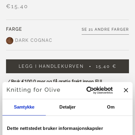
€15,40
FARGE
SE 21 ANDRE FARGER
DARK COGNAC
LEGG I HANDLEKURVEN
15,40 €
Bruk
€100,0
mer og få gratis frakt innen EU!
Bestillinger som legges inn før kl. 13.00 norsk tid,
sendes samme dag
Samtykke
Detaljer
Om
Knitting for Olive Compatible Cashmere er et ultra mykt og
eksklusivt garn i 100 % kashmir.
Dette nettstedet bruker informasjonskapsler
Compatible Cashmere kan strikkes som en ekstra tråd,