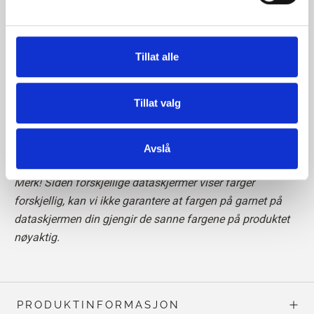
Vær oppmerksom på at kashmirfibrene er kortere enn
f.eks. merinofibrene, noe som betyr at den ferdige
strikken krever spesiell forsiktighet i forhold til pilling. Vi
Tillat alle
anbefaler at du bruker en kashmirkam eller klipper de løse
fibrene forsiktig av med en saks for å holde strikketøyet
Tillat valg
ditt i perfekt stand.
Les mer om garnet vårt
her
Avslå
Merk! Siden forskjellige dataskjermer viser farger
forskjellig, kan vi ikke garantere at fargen på garnet på
dataskjermen din gjengir de sanne fargene på produktet
nøyaktig.
PRODUKTINFORMASJON